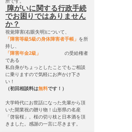
所です。
 障がいに関する行政手続
でお困りではありません
か？
視覚障害(右眼失明)について、　
「障害等級5級の身体障害者手帳」
を所
持し、
「障害年金2級」
　　　　　の受給権者
である
私自身がちょっとしたことでもご相談
に乗りますので気軽にお声かけ下さ
い！
（初回相談料は
無料
です！）
大学時代にお世話になった先輩から頂
いた開業祝の贈り物！山形県の名産
「啓翁桜」。桜の切り枝と日本酒を頂
きました。感謝の一言に尽きます。