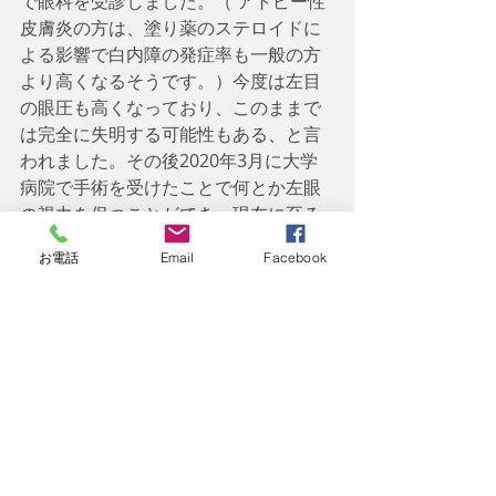
で眼科を受診しました。（ アトピー性
皮膚炎の方は、塗り薬のステロイドに
よる影響で白内障の発症率も一般の方
より高くなるそうです。）今度は左目
の眼圧も高くなっており、このままで
は完全に失明する可能性もある、と言
われました。その後2020年3月に大学
病院で手術を受けたことで何とか左眼
の視力を保つことができ、現在に至る
まで定期通院によって今後これ以上悪
お電話
Email
Facebook
化しないように経過観察を続けており
ます。
今回は私の実体験をもとに緑内障につ
いてここまで記載して参りました。
よくお医者さんが書いてある記事を読
むと、
　・　大袈裟だなぁ
　・　商売のためでしょ？　