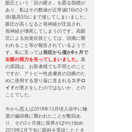
眼圧という「目の硬さ」を図る指標が
あり、私はその数値が正常値(16)の2~3
倍(最高55)にまで達してしまいました。
眼圧が高くなると視神経が圧迫され、
視神経が壊死してしまうのです。高眼
圧による自覚症状としては、頭痛に襲
われること等が報告されているようで
す。私に至っては
発症から僅か8ヶ月で
右眼の視力を失ってしまいました。
真
の原因は、お医者様でも不明とのこと
ですが、アトピー性皮膚炎の治療のた
めに使用する塗り薬に含まれる
ステロ
イド
が悪さをしたのではないか、との
ことでした。
今から思えば2018年12月頃入浴中に極
度の偏頭痛に襲われたことが数回あ
り、その2ヶ月後に視界がぼやけ始め
2019年2月下旬に眼科を受診したとき