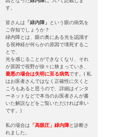
因となった
緑内障
について記載しま
す。
皆さんは
「緑内障」
という眼の病気を
ご存知でしょうか？
緑内障とは、眼の奥にある光を認識す
る視神経が何らかの原因で壊死するこ
とで、
光を感じることができなくなり、それ
が原因で視野が徐々に狭まっていき、
最悪の場合は失明に至る病気
です。( 私
はお医者さんではなく正確性に欠くと
ころもあると思うので、詳細はインタ
ーネットなどで本当のお医者さんが書
いた解説などをご覧いただければ幸い
です。)
私の場合は
「高眼圧」緑内障
と診断さ
れました。