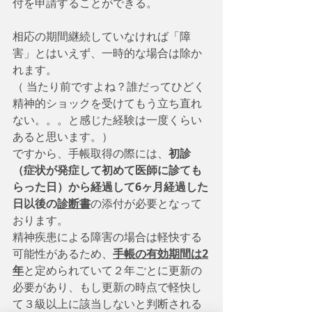
付を申請することができる。
相応の期間継続していなければ「障
害」とはいえず、一時的な場合は除か
れます。
（ 当たり前ですよね？誰だってひどく
精神的ショックを受けてもう立ち直れ
ない。。。と感じた経験は一度くらい
あると思います。）
ですから、手帳取得の際には、
初診
（症状が発症して初めて医師に診ても
らった日）から経過して6ヶ月経過した
日以後の
診断書
の添付が必要となって
おります。
精神疾患による障害の場合は軽快する
可能性があるため、
手帳の有効期間は2
年
と定められていて２年ごとに更新の
必要があり、もし更新の時点で軽快し
て３級以上に該当しないと判断される