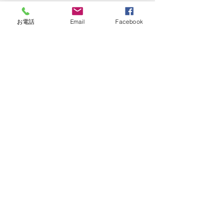
とその時点で手帳は交付されなくなり
ます。このことは法第45条4項に記載が
お電話
Email
Facebook
あります。
（精神障害者保健福祉手帳）
第四十五条
４
　精神障害者保健福祉手帳の交付を
受けた者は、厚生労働省令で定めると
ころにより、二年ごとに、第二項の政
令で定める精神障害の状態にあること
について、都道府県知事の認定を受け
なければならない。
参考文献：
・これならわかる〈スッキリ図解〉精
神保健福祉制度のきほん / 2021年7月
21日初版 / 
　　　　　石井、茂本 /　（株）翔泳社
・障害のある子が将来にわたって受け