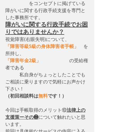
　　　　　をコンセプトに掲げている
障がいに関する行政手続支援を専門と
した事務所です。
障がいに関する行政手続でお困
りではありませんか？
視覚障害(右眼失明)について、　
「障害等級5級の身体障害者手帳」
　を
所持し、
「障害年金2級」
　　　　　　の受給権
者である
　　　私自身がちょっとしたことでも
ご相談に乗りますので気軽にお声かけ
下さい！
（初回相談料は
無料
です！）
今回は手帳取得のメリット⑩
法律上の
支援策ーその❷
について触れたいと思
います。
前回は具体的なサービスの内容に入る