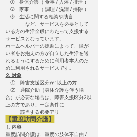
　➀　身体介護（ 食事 / 入浴 / 排泄 ）
　➁　家事　　（ 調理 / 洗濯 / 掃除 ） 
　➂　生活に関する相談や助言
　　　　など、サービスを必要として
いる方の生活全般にわたって支援する
サービスとなっています。
ホームヘルパーの援助によって、障が
い者をお抱えの方が自立した生活を送
れるようにするために利用者本人のた
めに利用されるサービスです。
⒉ 対象
　①　障害支援区分が1以上の方
　②　通院介助（身体介護を伴う場
合）が必要な場合は、障害支援区分2以
上の方であり、一定条件に
　　　該当する必要アリ　
【重度訪問介護】
⒈ 内容
重度訪問介護は、重度の肢体不自由 / 