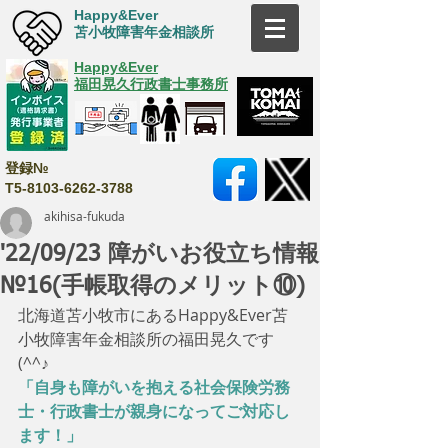
Happy&Ever
苫小牧障害年金相談所
Happy&Ever
福田晃久行政書士事務所
登録№
T5-8103-6262-3788
akihisa-fukuda
'22/09/23 障がいお役立ち情報
№16(手帳取得のメリット⑩)
北海道苫小牧市にあるHappy&Ever苫
小牧障害年金相談所の福田晃久です
(^^♪
「自身も障がいを抱える社会保険労務
士・行政書士が親身になってご対応し
ます！」