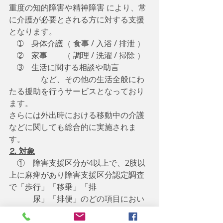
重度の知的障害や精神障害 により、常
に介護が必要とされる方に対する支援
となります。　
　➀　身体介護（ 食事 / 入浴 / 排泄 ）
　➁　家事　　（ 調理 / 洗濯 / 掃除 ） 
　➂　生活に関する相談や助言
　　　　など、その他の生活全般にわ
たる援助を行うサービスとなっており
ます。
さらには外出時における移動中の介護
などに関しても総合的に実施されま
す。
⒉ 対象
　①　障害支援区分が4以上で、2肢以
上に麻痺があり障害支援区分認定調査
で「歩行」「移乗」「排
　　　尿」「排便」のどの項目におい
ても「できる」以外に認定されている
方が対象