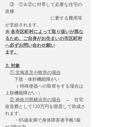
　③　①＆②に付帯して必要な住宅の
改修
　　　　　　　　　　に要する費用等
が支給されます。
※ 各市区町村によって取り扱いが異な
るため、ご自身がお住まいの市区町村
へ必ずお問い合わせ願い
ます。
⒉ 対象
① 北海道苫小牧市の場合
　　下肢・体幹機能障がい
　　（ 特殊便器への取替をする場合は
上肢機能障がい ）
② 神奈川県横浜市の場合
　→　住宅
改造費として120万円を限度して助成さ
れます。
　　・65歳未満で身体障害者手帳1級
or2級の方