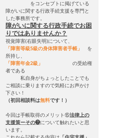
　　　　　をコンセプトに掲げている
障がいに関する行政手続支援を専門と
した事務所です。
障がいに関する行政手続でお困
りではありませんか？
視覚障害(右眼失明)について、　
「障害等級5級の身体障害者手帳」
　を
所持し、
「障害年金2級」
　　　　　　の受給権
者である
　　　私自身がちょっとしたことでも
ご相談に乗りますので気軽にお声かけ
下さい！
（初回相談料は
無料
です！）
今回は手帳取得のメリット⑮
法律上の
支援策ーその❼
について触れたいと思
います。
これから記載する内容は
「住宅支援」