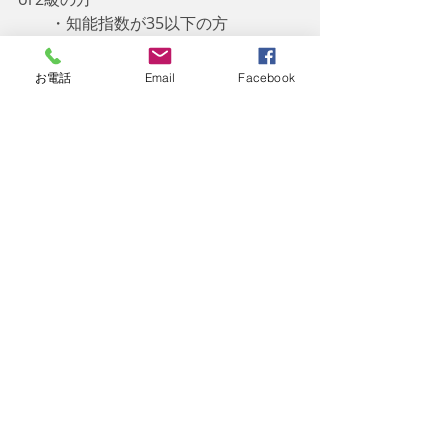
　　・知能指数が35以下の方
　　・身体障碍者手帳3級 かつ 知能指
数が50以下の方
お電話
Email
Facebook
　　　注）生計の中心となる者の市民
税額が一定額を超えると全額が自己負
担となる制限アリ。
※ 各市区町村によって取り扱いが異な
るため、ご自身がお住まいの市区町村
へ必ずお問い合わせ願い
ます。
今回は
「住宅支援」
として、
【公営住
宅申し込みの優遇】と【住宅設備改善
費の助成】
の2つについて触れました。
次回は手帳取得のメリット⑯
法律上の
支援策ーその❽
「外出支援」
として、
【同行援護】と【行動援護】
について
触れたいと思います。