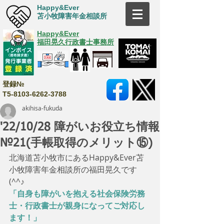
Happy&Ever
苫小牧障害年金相談所
Happy&Ever
福田晃久行政書士事務所
登録№
T5-8103-6262-3788
akihisa-fukuda
'22/10/28 障がいお役立ち情報
№21(手帳取得のメリット⑮)
北海道苫小牧市にあるHappy&Ever苫
小牧障害年金相談所の福田晃久です
(^^♪
「自身も障がいを抱える社会保険労務
士・行政書士が親身になってご対応し
ます！」