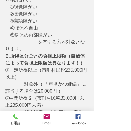
　➀視覚障がい
　➁聴覚障がい
　➂言語障がい
　④肢体不自由
　⑤身体の内部障がい
　　　　　　　を有する方が対象とな
ります。
⒊所得区分ごとの負担上限額（自治体
によって負担上限額は異なります！）
➀一定所得以上（市町村民税235,000円
以上）
　　→　対象外（ 「重度かつ継続」に
該当する場合は20,000円 ）
➁中間所得２（市町村民税33,000円以
上235,000円未満）
　　→　10,000円（ 「重度かつ継続」
に該当する場合は10,000円 ）
お電話
Email
Facebook
➂中間所得1（市町村民税課税以上