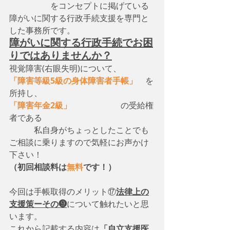
　　　　　をコンセプトに掲げている
障がいに関する行政手続支援を専門と
した事務所です。
障がいに関する行政手続でお困
りではありませんか？
視覚障害(右眼失明)について、　
「障害等級5級の身体障害者手帳」
　を
所持し、
「障害年金2級」
　　　　　　の受給権
者である
　　　私自身がちょっとしたことでも
ご相談に乗りますので気軽にお声かけ
下さい！
（初回相談料は
無料
です！）
今回は手帳取得のメリット⑰
法律上の
支援策ーその❾
について触れたいと思
います。
これから記載する内容は
「自立支援医