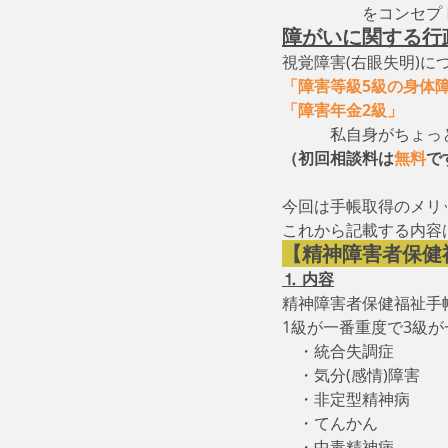
　　　　　をコンセプ
障がいに関する行
視覚障害(右眼失明)に
「障害等級5級の身体
「障害年金2級」
　　
　　　私自身がちょっ
（初回相談料は
無料
で
今回は手帳取得のメリ
これから記載する内容
【精神障害者保健
⒈ 内容
精神障害者保健福祉手
1級が一番重度で3級
　・統合失調症
　・気分(感情)障害
　・非定型精神病
　・てんかん
　・中毒精神病