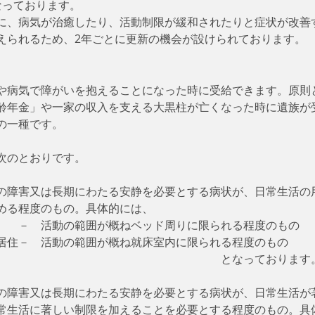
なっております。
に、病気が治癒したり、活動制限が緩和されたりと症状が改善
えられるため、2年ごとに更新の機会が設けられております。
や病気で障がいを抱えることになった時に受給できます。原則と
齢年金」や一家の収入を支える大黒柱が亡くなった時に遺族が
の一種です。
次のとおりです。
の障害又は長期にわたる安静を必要とする病状が、日常生活の
める程度のもの。具体的には、
　　－　活動の範囲が概ねベッド周りに限られる程度のもの
居住－　活動の範囲が概ね就床室内に限られる程度のもの
　　　　　　　　　　　　　　　　　　　　となっております
の障害又は長期にわたる安静を必要とする病状が、日常生活が
常生活に著しい制限を加えることを必要とする程度のもの。具