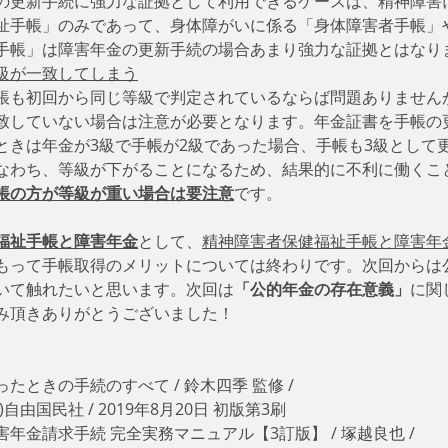
の更新手続に強力な証拠として利用できるケースは、精神障害
祉手帳」のみであって、身体障がいに係る「身体障害者手帳」
手帳」は障害年金の更新手続の場合あまり強力な証拠とはなり
級が一致してしまう
帳も初回から同じ等級で判定されているならば問題ありません
致していない場合は注意が必要となります。年金証書を手帳の
ときは年金が3級で手帳が2級であった場合、手帳も3級として
なわち、等級が下がることになるため、結果的に不利に働くこ
帳の方が等級が重い場合は要注意
です。
福祉手帳と障害年金
として、
精神障害者保健福祉手帳と障害年
もって手帳取得のメリットについては終わりです。次回からは
いて触れたいと思います。次回は
「公的年金の存在意義」
に関
み頂きありがとうございました！
ときの手続のすべて / 鈴木四季 監修 / 
                                (株)自由国民社 / 2019年8月20日 初版第3刷
年金請求手続 完全実務マニュアル【3訂版】 / 塚越良也 / 