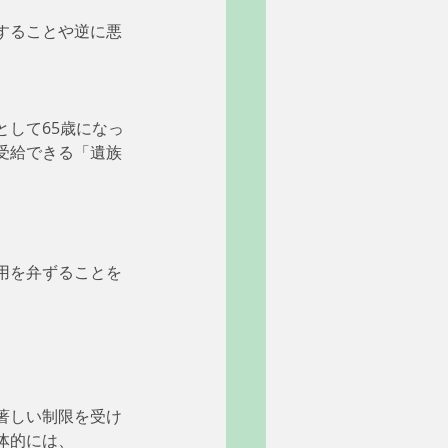
することや逆に悪
して65歳になっ
受給できる「遺族
用を弁ずることを
。
著しい制限を受け
体的には、