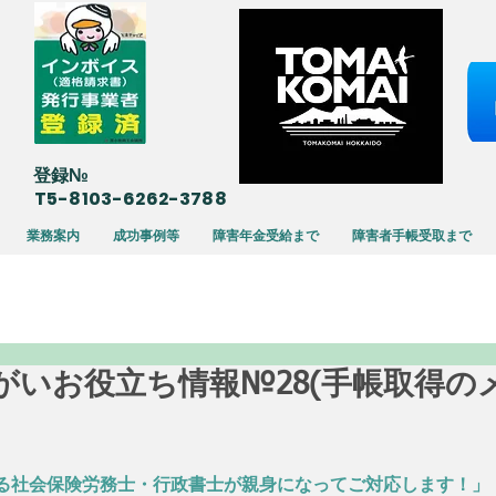
​登録№
T5-8103-6262-3788
業務案内
成功事例等
障害年金受給まで
障害者手帳受取まで
16 障がいお役立ち情報№28(手帳取得
る社会保険労務士・行政書士が親身になってご対応します！」