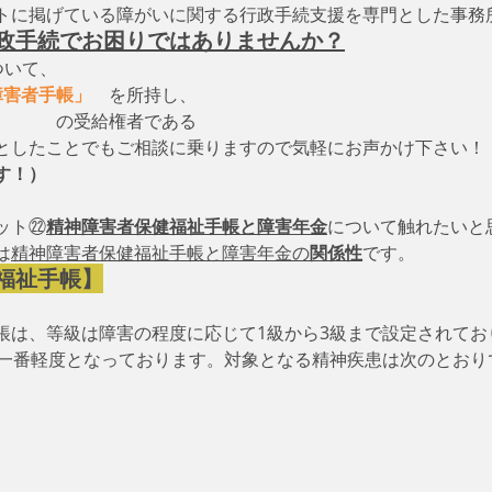
トに掲げている障がいに関する行政手続支援を専門とした事務
政手続でお困りではありませんか？
ついて、　
障害者手帳」
　を所持し、
　　　　の受給権者である
としたことでもご相談に乗りますので気軽にお声かけ下さい！
す！）
ット㉒
精神障害者保健福祉手帳と障害年金
について触れたいと
は
精神障害者保健福祉手帳と障害年金の
関係性
です。
福祉手帳】
帳は、等級は障害の程度に応じて1級から3級まで設定されてお
が一番軽度となっております。対象となる精神疾患は次のとおり