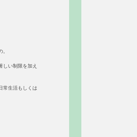
の。
著しい制限を加え
日常生活もしくは