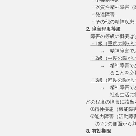
　・器質性精神障害（
　・発達障害
　・その他の精神疾患
⒉ 障害程度等級
　障害の等級の概要は
・1級（重度の障が
　　　→　精神障害で
・2級（中度の障が
　　　→　精神障害で
　　　　　ることを必
・3級（軽度の障が
　　　→　精神障害で
　　　　　社会生活に
どの程度の障害に該当
　➀精神疾患（機能障
　➁能力障害（活動障
　　の2つの側面から
⒊ 有効期限