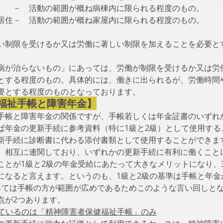
　　－　活動の範囲が概ね病棟内に限られる程度のもの。
居住－　活動の範囲が概ね家屋内に限られる程度のもの。
い制限を受けるか又は労働に著しい制限を加えることを必要と
病が治らないもの」にあっては、労働が制限を受けるか又は労
とする程度のもの。具体的には、働きに出られるが、労働時間
要とする程度のものとなっております。
福祉手帳と障害年金】
手帳と障害年金の関係ですが、手帳若しくは年金証書のいずれ
ば年金の更新手続に参考資料（特に1級と2級）として使用する
新手続に診断書に代わる添付書類として使用することができま
、相互に連関しており、いずれかの更新手続に有利に働くこと
ことが1級と2級の年金受給にあたって大きなメリットになり、
になると言えます。というのも、1級と2級の基準は手帳と年金
っては手帳の方が範囲が広めであるためこのような言い回しと
点が2つあります。
しているのは「精神障害者保健福祉手帳」のみ