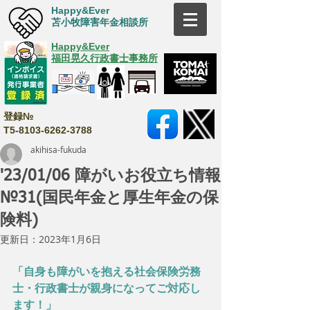
Happy&Ever
苫小牧障害年金相談所
Happy&Ever
福田晃久行政書士事務所
登録№
T5-8103-6262-3788
akihisa-fukuda
'23/01/06 障がいお役立ち情報
№31(国民年金と厚生年金の保
険料)
更新日：
2023年1月6日
「自身も障がいを抱える社会保険労務
士・行政書士が親身になってご対応し
ます！」