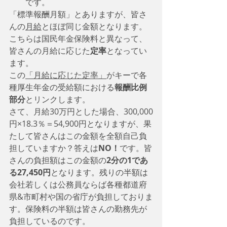
　　です。
「標準報酬月額」とありますが、皆さ
んの
月給
とほぼ同じ金額となります。
こちらは国民年金保険料と異なって、
皆さんの月給に応じた
定率
となってい
ます。
この
「月給に応じた定率」
がキーで各
種厚生年金の受給額における
報酬比例
部分
とリンクします。
さて、月給30万円とした場合、300,000
円×18.3％＝54,900円となりますが、果
たして皆さんはこの金額を全額自己負
担していますか？答えは
NO！
です。皆
さんの負担額はこの金額の
2分の1であ
る27,450円
となります。残りの半額は
会社若しくは公務員ならば各種都道府
県&市町村や国の省庁が負担しておりま
す。保険料の半額は皆さんの勤務先が
負担しているのです。　