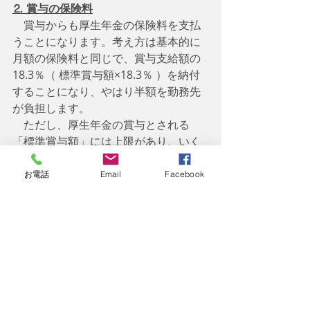
⒉ 賞与の保険料
　賞与からも厚生年金の保険料を支払
うことになります。考え方は基本的に
月額の保険料と同じで、賞与支給額の
18.3％（ 標準賞与額×18.3％ ）を納付
することになり、やはり半額を勤務先
が負担します。
　ただし、厚生年金の賞与とされる
「標準賞与額」には上限があり、いく
ら賞与が多く支給されても1回につき
150万円が標準賞与額の上限となってお
お電話
Email
Facebook
ります。
【国民年金より厚生年金の被保
険者の方が恵まれている】
　まとめに入ります。
　国民年金 →　定額保険料&全額自己
負担　　　/　受給額＝定額部分のみ
　厚生年金 →　定率保険料&
半額は勤