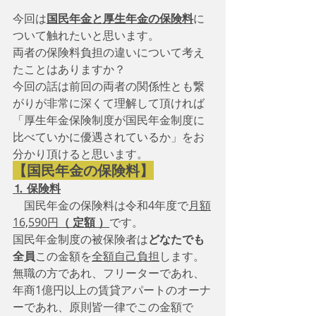
今回は
国民年金と厚生年金の保険料
に
ついて触れたいと思います。
両者の保険料負担の違いについて考え
たことはありますか？
今回の話は前回の両者の関係性とも繋
がりが非常に深くて理解して頂ければ
「厚生年金保険制度が国民年金制度に
比べていかに優遇されているか」をお
分かり頂けると思います。
【国民年金の保険料】
⒈ 保険料
　国民年金の保険料は令和4年度で
月額
16,590円
（ 定額 ）
です。
国民年金制度の被保険者は
どなたでも
全員
この金額を
全額自己負担
します。
無職の方であれ、フリーターであれ、
年商1億円以上の賃貸アパートのオーナ
ーであれ、原則皆一律でこの金額で