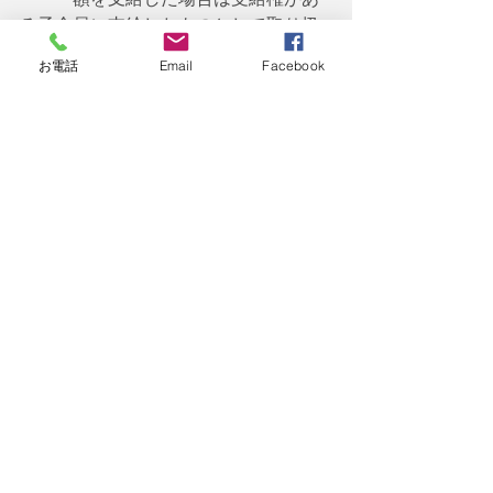
る子全員に支給したものとして取り扱
うこととなっております。
お電話
Email
Facebook
　　　こちらも簡単に言えば、「子供
の代表者の1人にみんなの分を全額まと
めて渡すからね！」とい
　　　う意味です。
　今回は
遺族基礎年金の受給金額
につ
いて触れました。受給金額の原則は老
齢基礎年金の考え方が基本です。この
点はこの先ご説明する障害基礎年金も
同様です。FP資格や年金関連資格を勉
強する際には老齢基礎年金の受給金額
の決定方法をマスターすれば遺族基礎
年金や障害基礎年金に応用できると思
いますよ！興味がある方はご検討頂け
ればと思います。次回は
「遺族厚生年
金の受給権者」
に関して書きたいと思