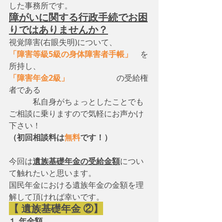
した事務所です。
障がいに関する行政手続でお困
りではありませんか？
視覚障害(右眼失明)について、　
「障害等級5級の身体障害者手帳」
　を
所持し、
「障害年金2級」
　　　　　　の受給権
者である
　　　私自身がちょっとしたことでも
ご相談に乗りますので気軽にお声かけ
下さい！
（初回相談料は
無料
です！）
今回は
遺族基礎年金の受給金額
につい
て触れたいと思います。
国民年金における遺族年金の金額を理
解して頂ければ幸いです。
【 遺族基礎年金 ②】
⒈ 年金額