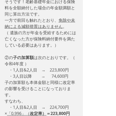
そうです！老齢基礎年金における保険
料を全額納付した場合の年金額満額と
同じ算出方法です。
一方で前回も触れたとおり、
免除や未
納による減額措置はありません
。
（ 遺族の方が年金を受給するためには
亡くなった方が保険料納付要件を満た
している必要はあります。）
②の
子の加算額
は次のとおりです。（ 
令和4年度 ）
　・1人目&2人目　→　223,800円
　・3人目以降　　 →      74,600円
子の加算額も本体金額と同様に改定率
の影響を受けることになっておりま
す。
すなわち、
　・1人目&2人目　→　224,700円
×
「0.996」（
改定率）
＝223,800円