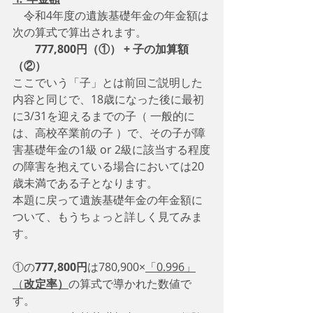
　令和4年度の遺族基礎年金の年金額は
次の算式で算出されます。
777,800円（①） + 子の加算額
（②） 
ここでいう「子」とは前回ご説明した
内容と同じで、18歳になった後に最初
に3/31を迎えるまでの子（ 一般的に
は、高校卒業前の子 ）で、その子が障
害基礎年金の1級 or 2級に該当する程度
の障害を抱えている場合においては20
歳未満である子となります。
本題に戻って遺族基礎年金の年金額に
ついて、もうちょっと詳しく見てみま
す。
①の
777,800円
は780,900×
「0.996」
（
改定率）
の算式で導かれた数値で
す。