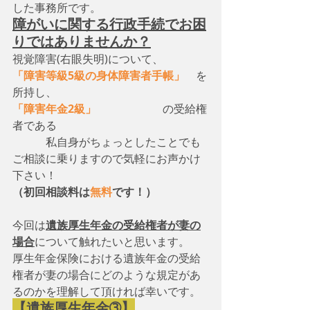
した事務所です。
障がいに関する行政手続でお困
りではありませんか？
視覚障害(右眼失明)について、　
「障害等級5級の身体障害者手帳」
　を
所持し、
「障害年金2級」
　　　　　　の受給権
者である
　　　私自身がちょっとしたことでも
ご相談に乗りますので気軽にお声かけ
下さい！
（初回相談料は
無料
です！）
今回は
遺族厚生年金の受給権者が妻の
場合
について触れたいと思います。
厚生年金保険における遺族年金の受給
権者が妻の場合にどのような規定があ
るのかを理解して頂ければ幸いです。
【遺族厚生年金➂】