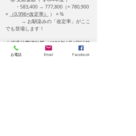
　　・583,400 → 777,800（= 780,900 
× 
（0.996=改定率）
 ） × ¾ 
　　　 → お馴染みの「改定率」がここ
でも登場します！
⒋経過的寡婦加算（1956年4月1日以前
生まれ & 65歳以降 ）
お電話
Email
Facebook
　遺族厚生年金を受給している
1956年
4月1日以前生まれの妻が65歳に到達し
た後
には、
妻の生年月日
に応じて
経過
的寡婦加算
の加算があります。こちら
の計算式は煩雑なのでここでは割愛致
します。　
　今回は
遺族厚生年金の受給権者が妻
の場合
について触れました。個人的な
感覚として遺族厚生年金の主役は
「妻」であると思っております。受給