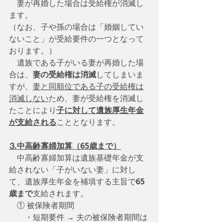
　妻が再婚した場合は受給権が消滅し
ます。
（なお、子や孫の場合は「婚姻してい
ないこと」が受給要件の一つとなって
おります。）
　遺族である子がいる妻が再婚した場
合は、
妻の受給権は消滅
してしまいま
すが、
妻と同順位である子の受給権は
消滅しない
ため、妻が受給権を消滅し
たことにより
子に対して遺族厚生年金
が支給される
こととなります。
⒊中高齢寡婦加算（65歳まで）
　中高齢寡婦加算は遺族基礎年金が支
給されない「子がいない妻」に対し
て、遺族厚生年金を補填する主旨で
65
歳まで
支給されます。
　① 被保険者期間
　　・短期要件 → 夫の被保険者期間は