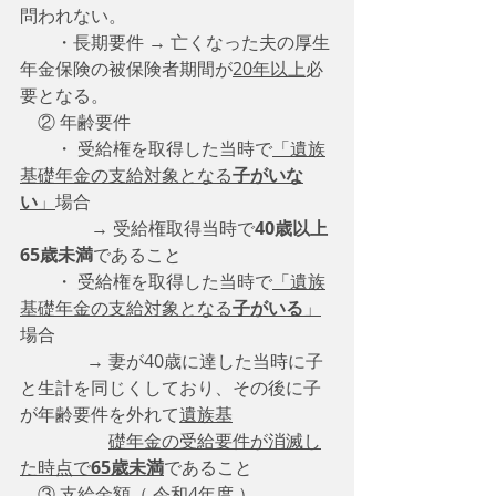
問われない。
　　・長期要件 → 亡くなった夫の厚生
年金保険の被保険者期間が
20年以上
必
要となる。
　② 年齢要件
　　・ 受給権を取得した当時で
「遺族
基礎年金の支給対象となる
子がいな
い
」
場合
　　　　→ 受給権取得当時で
40歳以上
65歳未満
であること
　　・ 受給権を取得した当時で
「遺族
基礎年金の支給対象となる
子がいる
」
場合
　　　   → 妻が40歳に達した当時に子
と生計を同じくしており、その後に子
が年齢要件を外れて
遺族基
礎年金の受給要件が消滅し
た時点で
65歳未満
であること
　③ 支給金額（ 令和4年度 ）