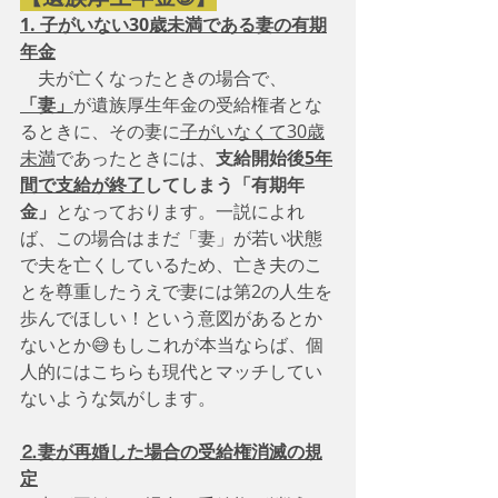
1. 子がいない30歳未満である妻の有期
年金
　夫が亡くなったときの場合で、
「妻」
が遺族厚生年金の受給権者とな
るときに、その妻に
子がいなくて30歳
未満
であったときには、
支給開始後
5年
間で支給が終了
してしまう「有期年
金」
となっております。一説によれ
ば、この場合はまだ「妻」が若い状態
で夫を亡くしているため、亡き夫のこ
とを尊重したうえで妻には第2の人生を
歩んでほしい！という意図があるとか
ないとか😅もしこれが本当ならば、個
人的にはこちらも現代とマッチしてい
ないような気がします。
⒉妻が再婚した場合の受給権消滅の規
定