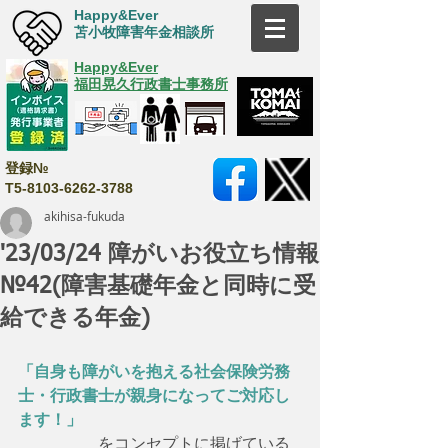
Happy&Ever
苫小牧障害年金相談所
Happy&Ever
福田晃久行政書士事務所
登録№
T5-8103-6262-3788
akihisa-fukuda
'23/03/24 障がいお役立ち情報
№42(障害基礎年金と同時に受
給できる年金)
「自身も障がいを抱える社会保険労務
士・行政書士が親身になってご対応し
ます！」
　　　　　をコンセプトに掲げている