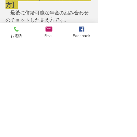
方】
　最後に併給可能な年金の組み合わせ
のチョットした覚え方です。
　　➀「労基」に「行こう」！　
　　　　→　老齢基礎年金+遺族厚生年
お電話
Email
Facebook
金
　　　　→　労働基準監督署に行こ
う！です。　
　　➁「正気」で「行こう」！
　　　　→　障害基礎年金+遺族厚生年
金
　　　　→　労働基準監督署には「正
気」で行きましょう。
　　➂「正気」な「老公」！
　　　　→　障害基礎年金+老齢厚生年
金
　　　　→　「正気」な「夫（＝老
公）」が労働基準監督署に行きましょ