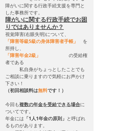
障がいに関する行政手続支援を専門と
した事務所です。
障がいに関する行政手続でお困
りではありませんか？
視覚障害(右眼失明)について、　
「障害等級5級の身体障害者手帳」
　を
所持し、
「障害年金2級」
　　　　　　の受給権
者である
　　　私自身がちょっとしたことでも
ご相談に乗りますので気軽にお声かけ
下さい！
（初回相談料は
無料
です！）
今回も
複数の年金を受給できる場合
に
ついてです。
年金には
「1人1年金の原則」
と呼ばれ
るものがあります。