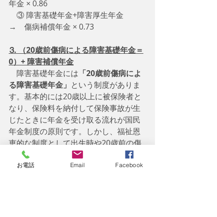
年金 × 0.86
    ③ 障害基礎年金+障害厚生年金　
→　傷病補償年金 × 0.73
⒊ （20歳前傷病による障害基礎年金＝
0）+ 障害補償年金
　障害基礎年金には
「20歳前傷病によ
る障害基礎年金」
という制度がありま
す。基本的には20歳以上に被保険者と
なり、保険料を納付して保険事故が生
じたときに年金を受け取る流れが国民
年金制度の原則です。しかし、福祉恩
恵的な制度として出生時や20歳前の傷
病で障害等級2級以上に該当する障がい
を抱えている場合でも障害基礎年金が
お電話
Email
Facebook
受給できます。これが「20歳前傷病に
よる障害基礎年金」です。
　この場合には
「20歳前傷病による障
害基礎年金」は全く支給されず
、
同時