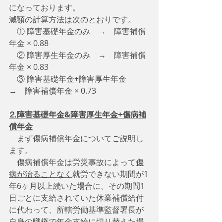
になっております。
減額の計算方法は次のとおりです。
　① 障害基礎年金のみ　→　障害補償
年金 × 0.88
    ② 障害厚生年金のみ　→　障害補償
年金 × 0.83
    ③ 障害基礎年金+障害厚生年金　
→　障害補償年金 × 0.73　　　
⒉障害基礎年金&障害厚生年金+傷病補
償年金
　まず傷病補償年金についてご説明し
ます。
　傷病補償年金は労災事故によって
傷
病が治ることなく
就労できない期間が1
年6ヶ月以上続いた場合に、その期間1
日ごとに支給されていた休業補償給付
に代わって、所轄労働基準監督署長が
自身の職権で年金支給に切り替えた場