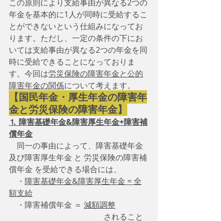
この原則により支給事由が異なる2つの
年金を基本的に1人が同時に受給するこ
とができないという仕組みになってお
ります。ただし、一定の条件の下にお
いては支給事由が異なる2つの年金を同
時に受給できることになっておりま
す。今回は
労災保険の障害年金と公的
障害年金の関係
について考えます。
【国民年金・厚生年金の障害年
金と労災保険の障害年金】
⒈ 障害基礎年金&障害厚生年金+障害補
償年金
　同一の事由によって、障害基礎年金
及び障害厚生年金 と 労災保険の障害補
償年金 を受給できる場合には、
　・
障害基礎年金&障害厚生年金 = 全
額支給
　・障害補償年金 ＝ 
減額調整
　　　　　　　　　　　　されること