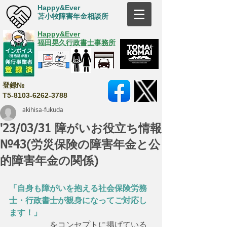
Happy&Ever
苫小牧障害年金相談所
Happy&Ever
福田晃久行政書士事務所
登録№
T5-8103-6262-3788
akihisa-fukuda
'23/03/31 障がいお役立ち情報
№43(労災保険の障害年金と公
的障害年金の関係)
「自身も障がいを抱える社会保険労務
士・行政書士が親身になってご対応し
ます！」
　　　　　をコンセプトに掲げている