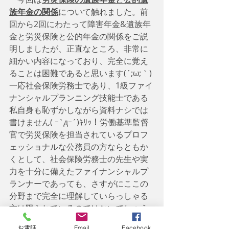
族年金の関係
について触れました。前
回から2回にわたって障害年金&遺族年
金と労災保険と公的年金の関係をご説
明しましたが、正直なところ、非常に
細かい内容になっており、完全に覚え
ることは困難であると思います(´;ω;｀)
一応社会保険労務士であり、1級ファイ
ナンシャルプランニング技能士である
私自身も恥ずかしながら資料ナシでは
書けません( ｰ`дｰ´)ｷﾘｯ！労働基準監督
官で労災保険を担当されているプロフ
ェッショナルな公務員の方ならともか
くとして、社会保険労務士の先生や実
力を十分に備えたファイナンシャルプ
ランナーであっても、さすがにここの
分野まで完全に理解していらっしゃる
方は限られているのではないでしょう
か。。。逆にここまで完璧に理解して
お電話
Email
Facebook