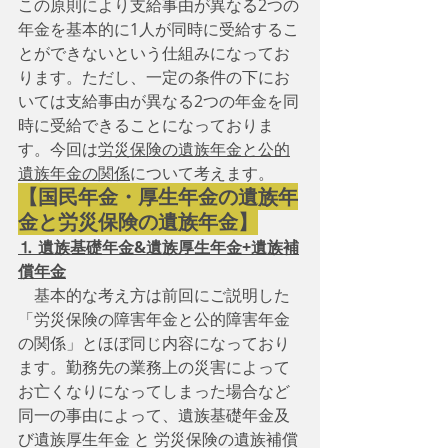
この原則により支給事由が異なる2つの
年金を基本的に1人が同時に受給するこ
とができないという仕組みになってお
ります。ただし、一定の条件の下にお
いては支給事由が異なる2つの年金を同
時に受給できることになっておりま
す。今回は
労災保険の遺族年金と公的
遺族年金の関係
について考えます。
【国民年金・厚生年金の遺族年
金と労災保険の遺族年金】
⒈ 遺族基礎年金&遺族厚生年金+遺族補
償年金
　基本的な考え方は前回にご説明した
「労災保険の障害年金と公的障害年金
の関係」とほぼ同じ内容になっており
ます。勤務先の業務上の災害によって
お亡くなりになってしまった場合など
同一の事由によって、遺族基礎年金及
び遺族厚生年金 と 労災保険の遺族補償