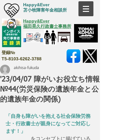
Happy&Ever
苫小牧障害年金相談所
Happy&Ever
福田晃久行政書士事務所
登録№
T5-8103-6262-3788
akihisa-fukuda
'23/04/07 障がいお役立ち情報
№44(労災保険の遺族年金と公
的遺族年金の関係)
「自身も障がいを抱える社会保険労務
士・行政書士が親身になってご対応し
ます！」
　　　　　をコンセプトに掲げている