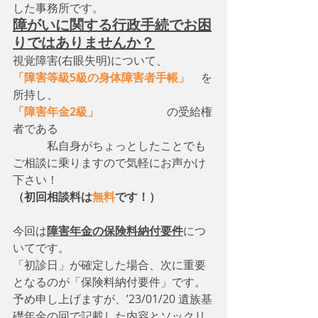
した事務所です。
障がいに関する行政手続でお困
りではありませんか？
視覚障害(右眼失明)について、　
「障害等級5級の身体障害者手帳」
　を
所持し、
「障害年金2級」
　　　　　　の受給権
者である
　　　私自身がちょっとしたことでも
ご相談に乗りますので気軽にお声かけ
下さい！
（初回相談料は
無料
です！）
今回は
障害年金の保険料納付要件
につ
いてです。
「初診日」が確定した場合、次に重要
となるのが「保険料納付要件」です。
予め申し上げますが、’23/01/20 遺族基
礎年金の回で記載した内容とソックリ