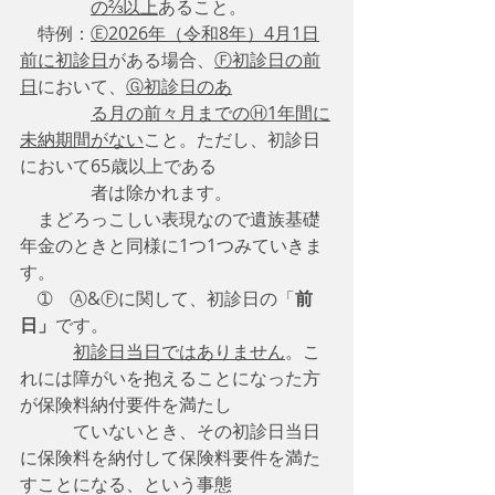
の⅔以上
あること。
　特例：
Ⓔ2026年（令和8年）4月1日
前に初診日
がある場合、
Ⓕ初診日の前
日
において、
Ⓖ初診日のあ
る月の前々月までのⒽ1年間に
未納期間がない
こと。ただし、初診日
において65歳以上である
　　　　者は除かれます。
　まどろっこしい表現なので遺族基礎
年金のときと同様に1つ1つみていきま
す。
　➀　Ⓐ&Ⓕに関して、初診日の「
前
日」
です。
初診日当日ではありません
。こ
れには障がいを抱えることになった方
が保険料納付要件を満たし
　　　ていないとき、その初診日当日
に保険料を納付して保険料要件を満た
すことになる、という事態