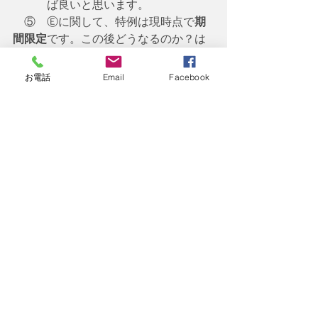
　　　ば良いと思います。
　⑤　Ⓔに関して、特例は現時点で
期
間限定
です。この後どうなるのか？は
まだ不明です。余談です
　　　が、実務上はまず先にこの特例
お電話
Email
Facebook
で保険料納付要件を判断し、特例の保
険料納付要件を満たしてい
　　　ない場合に原則要件で判断する
ことが多いようです。ホントは逆のよ
うな気がしますが"(-""-)"
　⑥　Ⓗに関して、特例は
直近の1年間
に未納が無ければOK！
となります。原
則よりかなり緩くなって
　　　おります。この特例を適用させ
やすくするためにも保険料を払えない
場合は免除手続をしてね！
　　　となるわけです。