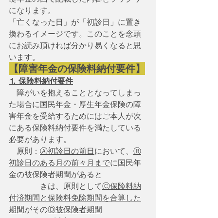
になります。
「亡くなった日」が「初診日」に置き
換わるイメージです。このことを念頭
にお読み頂ければ分かり易くなると思
います。
【障害年金の保険料納付要件】
⒈ 保険料納付要件
　障がいを抱えることとなってしまっ
た場合に国民年金・厚生年金保険の障
害年金を受給するためにはご本人が次
にある保険料納付要件を満たしている
必要があります。
　原則：
Ⓐ初診日の前日
において、
Ⓑ
初診日のある月の前々月まで
に国民年
金の被保険者期間があると
　　　　きは、原則として
Ⓒ保険料納
付済期間と保険料免除期間を合算した
期間
がその
Ⓓ被保険者期間