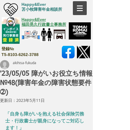
Happy&Ever
苫小牧障害年金相談所
Happy&Ever
福田晃久行政書士事務所
登録№
T5-8103-6262-3788
akihisa-fukuda
'23/05/05 障がいお役立ち情報
№48(障害年金の障害状態要件
➁)
更新日：
2023年5月11日
「自身も障がいを抱える社会保険労務
士・行政書士が親身になってご対応し
ます！」