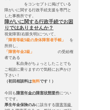
　　　　　をコンセプトに掲げている
障がいに関する行政手続支援を専門と
した事務所です。
障がいに関する行政手続でお困
りではありませんか？
視覚障害(右眼失明)について、　
「障害等級5級の身体障害者手帳」
　を
所持し、
「障害年金2級」
　　　　　　の受給権
者である
　　　私自身がちょっとしたことでも
ご相談に乗りますので気軽にお声かけ
下さい！
（初回相談料は
無料
です！）
今回も
障害年金の障害状態要件
につい
てです。
厚生年金保険のみ
に該当する
障害等級 