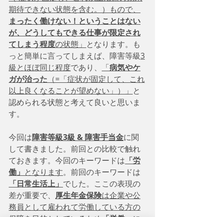
期待できない状態を含む。）もので、
まったく働けない！ということはない
が、どうしてもできる仕事が限定され
てしまう程度
の状態」
となります。も
っと簡単に言ってしまえば、障害等級
3
級とほぼ同じ程度
であり、
「
病気やケ
ガが治った
（=「症状が固定して、これ
以上良くなることが望めない」）」
と
認められる状態と考えて良いと思いま
す。　
今回は
障害等級3級 & 障害手当金
に関
して書きました。前回との比較で触れ
ておきます。今回のキーワードは
「労
働」
となります
。前回のキーワードは
「日常生活上」
でした。ここの表現の
差が重要で、
厚生年金保険
は企業や公
務員として雇われて労働している方の