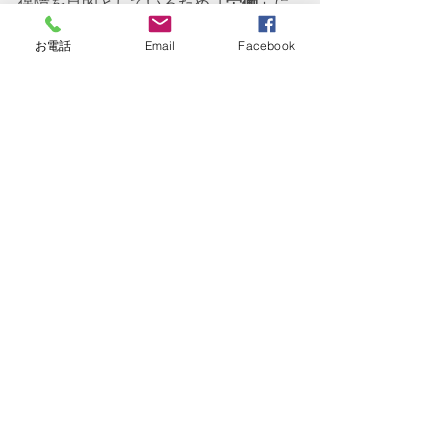
保障を目的
としているため
「労働」
に
支障があるかどうか
が焦点となる一方
お電話
Email
Facebook
で、
国民年金
は国民全員の生活の保障
を目的
としているため、
「日常生活
上」
に支障があるかどうか
が焦点とな
っております。当然、日常生活上に支
障があれば労働にも支障が生じている
はずなので、1級&2級は国民年金+厚生
年金保険、労働に支障が生じていると
いう前提の3級&障害手当金は厚生年金
保険のみと構造になってきます。表現
から見える厚生年金保険と国民年金の
差をご理解頂けたでしょうか？次回か
らは、ひとまず障害年金に関する事項
をお休みして、来月6月から改定される
「令和5年度の公的年金支給額」
につい
て書きたいと思います。
最後までお読み頂きありがとうござい