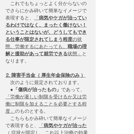
　これでもちょっとよく分からないの
でさらにかみ砕いて簡単なイメージで
表現すると、
「
病気やケガが治ってい
るわけではなく、まったく働けない！
ということはないが、どうしてもでき
る仕事が限定されてしまう程度
の状
態。労働するにあたっても、
職場の理
解と援助があって就労できる
状態」
と
なります。
⒉ 障害手当金（ 厚生年金保険のみ ）
　次のように規定されております。
　●
「傷病が治ったもの」
であって、
「労働が著しい制限を受けるか又は労
働に制限を加えることを必要とする程
度」
のものとする。
　こちらもかみ砕いて簡単なイメージ
で表現すると、
「
病気やケガが治った
（ 症状が固定し、これ以上治療の効果