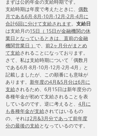
まずは公的年金の支給時期です。
支給時期は年度で考えたときに、
偶数
月である6月-8月-10月-12月-2月-4月に
合計6回に分けて支給されます
。
支給日
は支給月の
15日（ 15日が金融機関の休
業日となっているときは、直前の金融
機関営業日 ）
で、
前2ヶ月分がまとめ
て支給
されることになっております。
さて、私は支給時期について「偶数月
である6月-8月-10月-12月-2月-4月」と
記載しましたが、この順番にも意味が
あります。
新年度の4月&5月分は6月に
支給
されるため、6月15日は新年度分の
各種年金が初めて支給されることを表
しているのです。逆に考えると、
4月に
も各種年金が支給
されてはいるもの
の、それは
2月&3月分であって前年度
分の最後の支給
となっているのです。