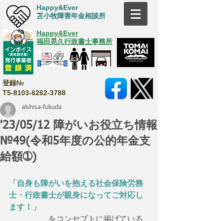
Happy&Ever
苫小牧障害年金相談所
Happy&Ever
福田晃久行政書士事務所
登録№
T5-8103-6262-3788
akihisa-fukuda
'23/05/12 障がいお役立ち情報
№49(令和5年度の公的年金支
給額➀)
「自身も障がいを抱える社会保険労務
士・行政書士が親身になってご対応し
ます！」
　　　　　をコンセプトに掲げている