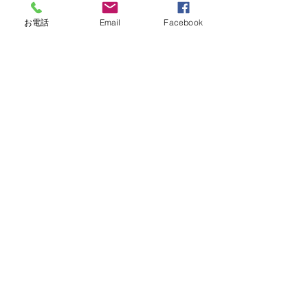
ルペンション減額方式
と呼んでおりま
す。
お電話
Email
Facebook
③の792,600円は780,900×
「1.015」
の
算式で導かれた数値です。
「1.015」は①と同様に
改定率
を表しま
す。③のケースでは、Ⓑ68歳以上（既
裁定者）の方が対象です。    
　今回は
公的年金の支給時期と令和5年
度の老齢基礎年金
について触れまし
た。老齢基礎年金の決定方法に関して
は過去にも触れているので、今回は公
的年金の支給時期に関して理解を深め
て頂ければ幸いです。次回は
「令和5年
度の老齢厚生年金」
に関して書きたい
と思います。