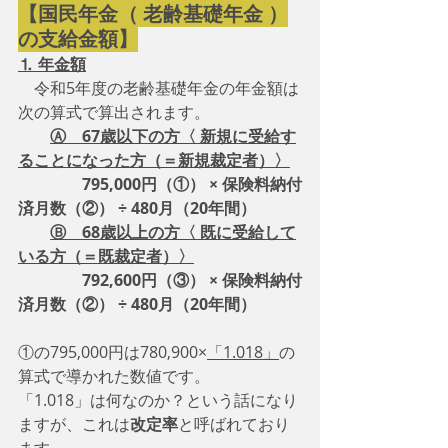
【国民年金（ 老齢基礎年金 ）
の支給金額】
⒈ 年金額
　令和5年度の老齢基礎年金の年金額は
次の算式で算出されます。
Ⓐ　67歳以下の方〈 新規に受給す
ることになった方（＝新規裁定者）〉
　　　　795,000円（①） × 保険料納付
済月数（②） ÷ 480月（20年間）
Ⓑ　68歳以上の方〈 既に受給して
いる方（＝既裁定者）〉
792,600円（③） × 保険料納付
済月数（②） ÷ 480月（20年間）
①の795,000円は780,900×
「1.018」
の
算式で導かれた数値です。
「1.018」は何なのか？という話になり
ますが、これは
改定率
と呼ばれており