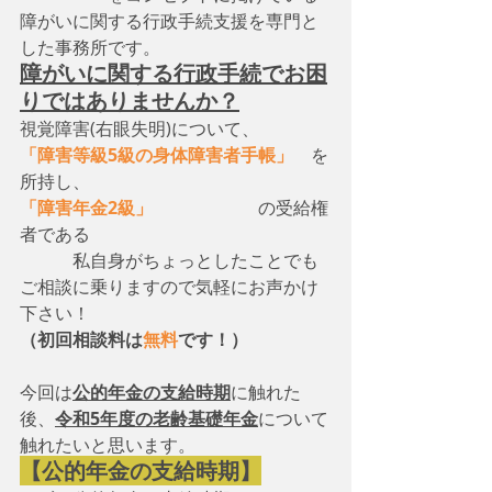
障がいに関する行政手続支援を専門と
した事務所です。
障がいに関する行政手続でお困
りではありませんか？
視覚障害(右眼失明)について、　
「障害等級5級の身体障害者手帳」
　を
所持し、
「障害年金2級」
　　　　　　の受給権
者である
　　　私自身がちょっとしたことでも
ご相談に乗りますので気軽にお声かけ
下さい！
（初回相談料は
無料
です！）
今回は
公的年金の支給時期
に触れた
後、
令和5年度の老齢基礎年金
について
触れたいと思います。
【公的年金の支給時期】