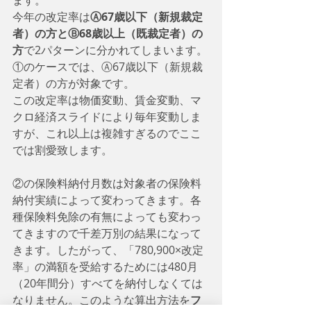
ます。
今年の改定率は
Ⓐ67歳以下（新規裁定
者）の方とⒷ68歳以上（既裁定者）の
方
で2パターンに分かれてしまいます。
①のケースでは、Ⓐ67歳以下（新規裁
定者）の方が対象です。
この改定率は物価変動、賃金変動、マ
クロ経済スライドにより毎年変動しま
すが、これ以上は複雑すぎるのでここ
では割愛致します。
②の保険料納付月数は対象者の保険料
納付実績によって変わってきます。各
種保険料免除の有無によっても変わっ
てきますので千差万別の結果になって
きます。したがって、「780,900×改定
率」の満額を受給するためには480月
（20年間分）すべてを納付しなくては
なりません。このような算出方法を
フ