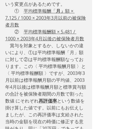
いう変更点があるためです。
　　①　
平均標準報酬「
月」
額 × 
7.125 / 1000 × 2003年3月以前の被保険
者月数
　　②　
平均標準報酬額 × 5.481 / 
1000 × 2003年4月以後の被保険者月数
　賞与を対象とするか、しないかの違
いにより、①は平均標準報酬「月」額
に対して②は平均標準報酬額なってお
ります。この〈 平均標準報酬月額 〉と
〈 平均標準報酬額 〉ですが、2003年3
月以前は標準報酬月額の平均値、2003
年4月以後は標準報酬月額と標準賞与額
の合計を被保険者期間の月数で割った
数値 にそれぞれ
再評価率
という数値を
掛け算した値です。以前にもお伝えし
ましたが、この再評価率は支給された
当時の金額を現在の時価に修正する意
味があり、同じ「20万円」であっても