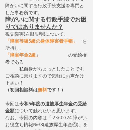
障がいに関する行政手続支援を専門と
した事務所です。
障がいに関する行政手続でお困
りではありませんか？
視覚障害(右眼失明)について、　
「障害等級5級の身体障害者手帳」
　を
所持し、
「障害年金2級」
　　　　　　の受給権
者である
　　　私自身がちょっとしたことでも
ご相談に乗りますので気軽にお声かけ
下さい！
（初回相談料は
無料
です！）
今回は
令和5年度の遺族厚生年金の受給
金額
について触れたいと思います。
なお、今回の内容は「’23/02/24 障がい
お役立ち情報№38(遺族厚生年金④)」を