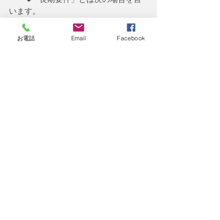
います。
　　　Ⓐ 保険料納付済期間と保険料免
除期間と学生納付特例など各種納付特
お電話
Email
Facebook
例の期間を合算して
25年
以上
となる
老齢厚生年金の受
給権者
が亡くなったとき
　　　Ⓑ 保険料納付済期間と保険料免
除期間と学生納付特例など各種納付特
例の期間を合算して
25年
以上
となる
者
が亡くなったと
き
　　　　 この場合の「保険料納付済期
間」とは、「国民年金の保険料」また
は厚生年金保険や共済年
　　　　 金（ 公務員の場合）の保険料
納付済期間のことを指します。「国民
年金の保険料」も保険料
　　　　 納付要件の対象となります。