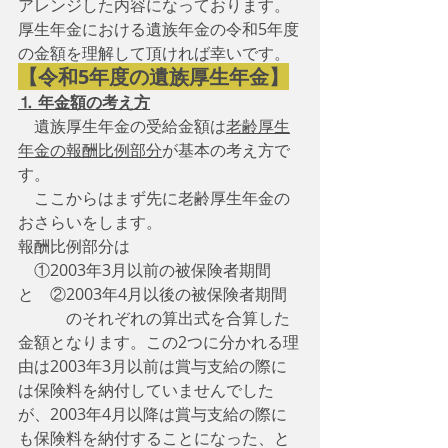
アレンジした内容になっております。
厚生年金における遺族年金の令和5年度
の金額を理解して頂ければ幸いです。
【令和5年度の遺族厚生年金】
⒈ 年金額の考え方
　遺族厚生年金の受給金額は
老齢厚生
年金の報酬比例部分
が基本の考え方で
す。
　ここからはまず先に老齢厚生年金の
おさらいをします。
報酬比例部分は
　①2003年3月以前の被保険者期間　
と　②2003年4月以後の被保険者期間
　　　のそれぞれの算出式を合算した
金額となります。この2つに分かれる理
由は2003年3月以前は賞与支給の際に
は保険料を納付していませんでした
が、2003年4月以降は賞与支給の際に
も保険料を納付することになった、と