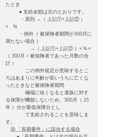
たとき　　　　
           ● 支給金額は次のとおりです。
　　　・原則 →（ 上記①+上記② ）
×　¾
           ・例外（ 被保険者期間が300月に
満たない場合 ） 
　　　　　→（ 上記①+上記② ）× ¾ × 
（ 300月 ÷ 被保険者であった月数の合
計 ）
                この例外規定が意味するとこ
ろはあまりに年齢が若いうちに亡くな
ったときなど被保険者期間
　　　　極端に短くなると遺族に対す
る保障が機能しないため、300月（ 25
年 ）分が最低保障分とし
　　　　て支給されることを意味しま
す。
Ⓑ 「長期要件」に該当する場合
　　 ●「長期要件」とは次の場合を言