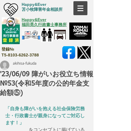
Happy&Ever
苫小牧障害年金相談所
Happy&Ever
福田晃久行政書士事務所
登録№
T5-8103-6262-3788
akihisa-fukuda
'23/06/09 障がいお役立ち情報
№53(令和5年度の公的年金支
給額⑤)
「自身も障がいを抱える社会保険労務
士・行政書士が親身になってご対応し
ます！」
　　　　　をコンセプトに掲げている