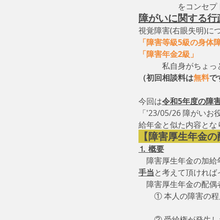
　　　　　をコンセプ
障がいに関する行
視覚障害(右眼失明)に
「障害等級5級の身体
「障害年金2級」
　　
　　　私自身がちょっ
（初回相談料は
無料
で
今回は
令和5年度の障
「'23/05/26 障
給年金と似た内容とな
【障害厚生年金の
⒈ 概要
　障害厚生年金の加給
手当
と考えて頂ければ
　障害厚生年金の配偶
　　① 本人の障害の程
　　　　　　　　　　　
　　② 受給権が発生