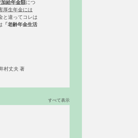
者加給年金額
につ
害厚生年金には
金と違ってコレは
は
「老齢年金生活
井村丈夫 著 
すべて表示