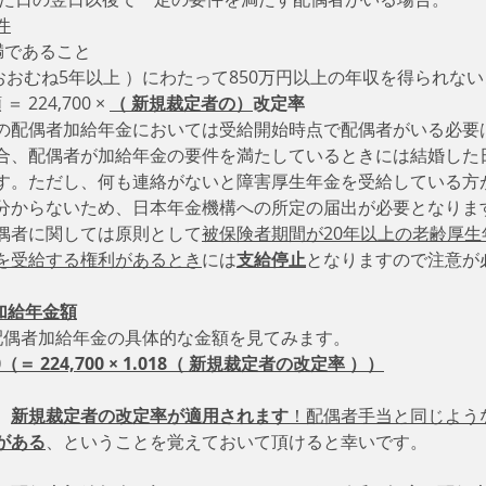
件
未満であること
 おおむね5年以上 ）にわたって850万円以上の年収を得られな
224,700 ×
（ 新規裁定者の）
改定率
の配偶者加給年金においては受給開始時点で配偶者がいる必要
合、配偶者が加給年金の要件を満たしているときには結婚した
す。ただし、何も連絡がないと障害厚生年金を受給している方
分からないため、日本年金機構への所定の届出が必要となりま
偶者に関しては原則として
被保険者期間が20年以上の老齢厚
を受給する権利があるとき
には
支給停止
となりますので注意が
加給年金額
配偶者加給年金の具体的な金額を見てみます。
0（＝ 224,700 × 1.018（ 新規裁定者の改定率 ））
、
新規裁定者の改定率が適用されます
！配偶者手当と同じよう
がある
、ということを覚えておいて頂けると幸いです。