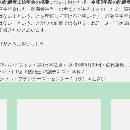
の配偶者加給年金の概要
について触れた後、
令和5年度の配偶
厚生年金にも「配偶者手当」の考え方がある
！その一方で、
障
はない！
ということを理解して頂けると幸いです。老齢厚生年
はない、ということが少々面倒ではありますね(´・ω・｀)次回
て書きたいと思います。
りがとうございました！
ハンドブック / (株)日本法令 /  令和3年6月20日 / 佐竹康男、
ーゲット1級FP技能士 特訓テキスト 学科 / 
イナンシャル・プランナーズ・センター / （株）きんざい