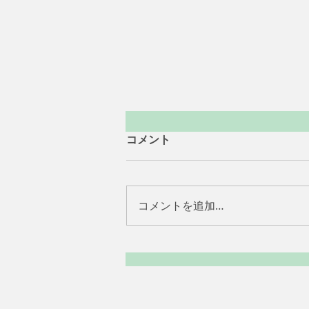
コメント
コメントを追加…
'26/08/07 障がいお役立ち情
報№217(代謝疾患による障害
①)