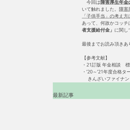
　今回は
障害厚生年金
いて触れました。
障害
「子供手当」の考え方
あって、何故かコッチ
者支援給付金」
に関し
最後までお読み頂きあ
【参考文献】
・21訂版 年金相談　標準
・’20～’21年度合格タ
     きんざいファ
最新記事