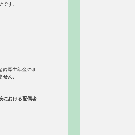
所です。
す。
た老齢厚生年金の加
ません。
険における
配偶者