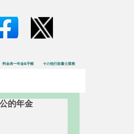
料金表ー年金&手帳
その他行政書士業務
度の公的年金