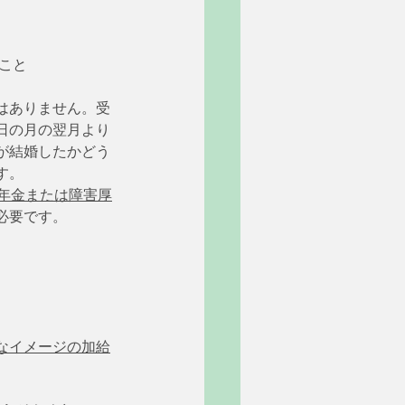
いこと
はありません。受
日の月の翌月より
が結婚したかどう
す。
生年金または障害厚
必要です。
なイメージの加給