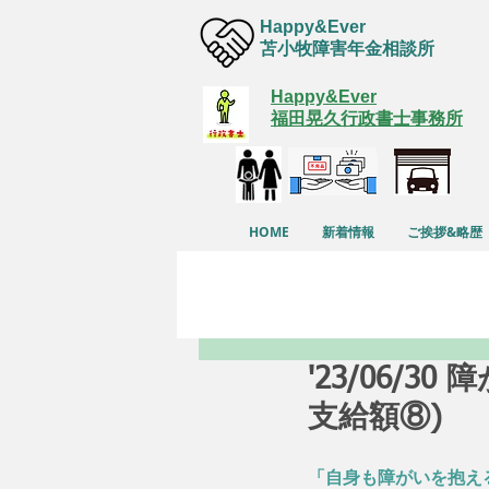
Happy&Ever
苫小牧障害年金相談所
Happy&Ever
福田晃久行政書士事務所
HOME
新着情報
ご挨拶&略歴
'23/06/
支給額⑧)
「自身も障がいを抱え