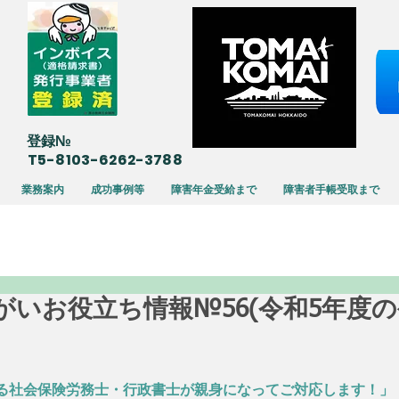
​登録№
T5-8103-6262-3788
業務案内
成功事例等
障害年金受給まで
障害者手帳受取まで
30 障がいお役立ち情報№56(令和5年
る社会保険労務士・行政書士が親身になってご対応します！」