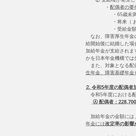
　　　　・
配偶者の要
　　　　　  ・65歳
　　　　　  ・将来（
　　　　　  ・受給金額 ＝ 
　なお、障害厚生年金
給開始後に結婚した場
加給年金が支給されま
かを日本年金機構では
　また、対象となる配
生年金、障害基礎年金
⒉ 令和5年度の配偶者
　令和5年度における
 Ⓐ 配偶者：228,70
　加給年金の金額には
年金には
改定率の影響