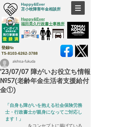
Happy&Ever
苫小牧障害年金相談所
Happy&Ever
福田晃久行政書士事務所
登録№
T5-8103-6262-3788
akihisa-fukuda
'23/07/07 障がいお役立ち情報
№57(老齢年金生活者支援給付
金①)
「自身も障がいを抱える社会保険労務
士・行政書士が親身になってご対応し
ます！」
　　　　　をコンセプトに掲げている