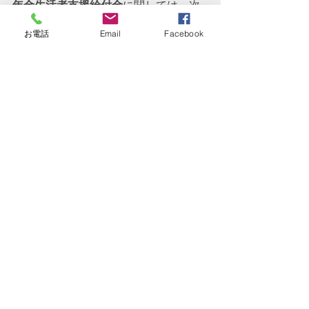
年金生活者支援給付金
に関しては、次
回の老齢年金生活者支援
お電話
Email
Facebook
　　　　　　　　 給付金の具体的な金
額の説明で詳しく深堀りしたいと思い
ます。
    今回は
年金生活者支援給付金の概要
及び
老齢年金生活者支援給付金の概要
について触れました。老齢年金生活者
支援給付金の概要はもちろんですが、
年金生活者支援給付金の制度背景につ
いてもマメ知識として覚えておいて頂
けると幸いです。次回は
「令和5年度の
老齢年金生活者支援給付金」
に関して
書きたいと思います。
最後までお読み頂きありがとうござい
ました！