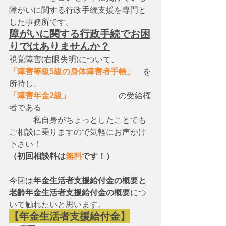
障がいに関する行政手続支援を専門と
した事務所です。
障がいに関する行政手続でお困
りではありませんか？
視覚障害(右眼失明)について、　
「障害等級5級の身体障害者手帳」
　を
所持し、
「障害年金2級」
　　　　　　の受給権
者である
　　　私自身がちょっとしたことでも
ご相談に乗りますので気軽にお声かけ
下さい！
（初回相談料は
無料
です！）
今回は
年金生活者支援給付金の概要と
老齢年金生活者支援給付金の概要
につ
いて触れたいと思います。
【年金生活者支援給付金】