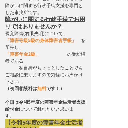
障がいに関する行政手続支援を専門と
した事務所です。
障がいに関する行政手続でお困
りではありませんか？
視覚障害(右眼失明)について、　
「障害等級5級の身体障害者手帳」
　を
所持し、
「障害年金2級」
　　　　　　の受給権
者である
　　　私自身がちょっとしたことでも
ご相談に乗りますので気軽にお声かけ
下さい！
（初回相談料は
無料
です！）
今回は
令和5年度の障害年金生活者支援
給付金
について触れたいと思いま
す。　
【令和5年度の障害年金生活者