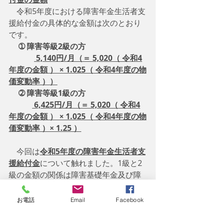
　令和5年度における障害年金生活者支
援給付金の具体的な金額は次のとおり
です。
➀ 障害等級2級の方
 5,140円/月（＝ 5,020（ 令和4
年度の金額 ） × 1.025（ 令和4年度の物
価変動率 ））
➁ 障害等級1級の方
 6,425円/月（＝ 5,020（ 令和4
年度の金額 ） × 1.025（ 令和4年度の物
価変動率 ）× 1.25 ）
    今回は
令和5年度の障害年金生活者支
援給付金
について触れました。1級と2
級の金額の関係は障害基礎年金及び障
害厚生年金の関係と同様で
「（障害等
級1級の金額）＝（障害等級2級の金
お電話
Email
Facebook
額）× 1.25」
となります。過去の私のブ