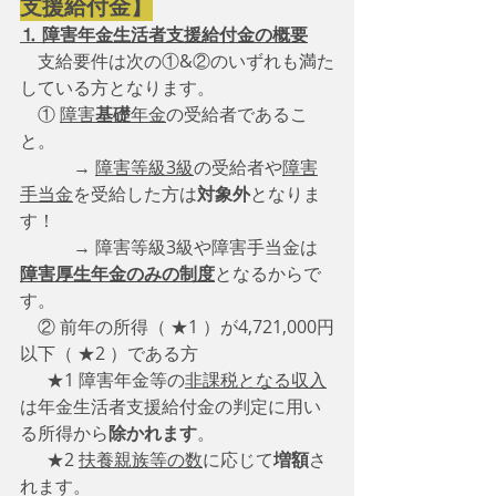
支援給付金】
⒈ 障害年金生活者支援給付金の概要
　支給要件は次の①&②のいずれも満た
している方となります。
　① 
障害
基礎
年金
の受給者であるこ
と。
　　　→ 
障害等級3級
の受給者や
障害
手当金
を受給した方は
対象外
となりま
す！
　　　→ 障害等級3級や障害手当金は
障害厚生年金のみの制度
となるからで
す。
　② 前年の所得（ ★1 ）が4,721,000円
以下（ ★2 ）である方
      ★1 障害年金等の
非課税となる収入
は年金生活者支援給付金の判定に用い
る所得から
除かれます
。
      ★2 
扶養親族等の数
に応じて
増額
さ
れます。