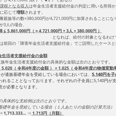
課税となる収入
は年金生活者支援給付金の判定に用いる所得か
に応じて
増額
されます。
親族等の数×380,000円が4,721,000円に加算されることに
が3人の場合、
 5,861,000円（ = 4,721,000円 + 3人 × 380,000円 ）
                                        　　　　　　　　　　　　　となれば、給付の対象とな
方は前回の「障害年金生活者支援給付金」でご説明したケースと
年金生活者支援給付金の金額
遺族年金生活者支援給付金の具体的な金額は次のとおりです。
（＝ 5,020（ 令和4年度の金額 ） × 1.025（ 令和4年度の物価変動
子が遺族基礎年金を受給している場合においては、
5,140円
われることとなっております。それぞれの子全員に5,140円が
意が必要となります。
の具体的な支給例は次のとおりです。
基礎年金を受給している場合（１人あたりの金額の計算方法）
 
= 
1,713.333…
 ⇒
1,713円（月額）