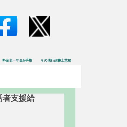
料金表ー年金&手帳
その他行政書士業務
生活者支援給