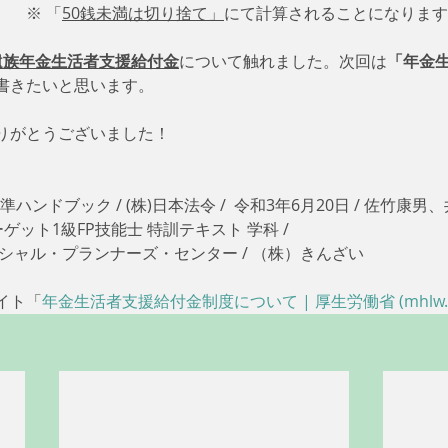
　　※ 「
50銭未満は切り捨て」
にて計算されることになります
遺族年金生活者支援給付金
について触れました。次回は
「年金
書きたいと思います。
りがとうございました！
ハンドブック / (株)日本法令 /  令和3年6月20日 / 佐竹康男、
ーゲット1級FP技能士 特訓テキスト 学科 / 
イナンシャル・プランナーズ・センター / （株）きんざい
イト「
年金生活者支援給付金制度について | 厚生労働省 (mhlw.go