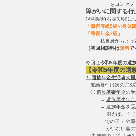
　　　　　をコンセプ
障がいに関する行
視覚障害(右眼失明)に
「障害等級5級の身体
「障害年金2級」
　　
　　　私自身がちょっ
（初回相談料は
無料
で
今回は
令和5年度の遺
【令和5年度の遺
⒈ 遺族年金生活者支
　支給要件は次の①&
　① 
遺族
基礎
年金
の受
　　　→ 
遺族厚生年金
　　　→ 遺族年金を
　　　　 例えば、子（
　　　　での子 ）や障
　　　　 がいない妻
　② 前年の所得（ ★1 