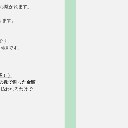
ら
除かれます
。
なります。
るわけです。 
同様です。
率 ））
を子の数で割った金額
支払われるわけで