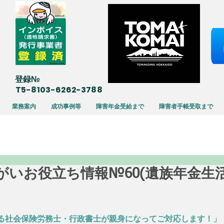
​登録№
T5-8103-6262-3788
業務案内
成功事例等
障害年金受給まで
障害者手帳受取まで
28 障がいお役立ち情報№60(遺族年金
る社会保険労務士・行政書士が親身になってご対応します！」