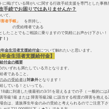
トに掲げている障がいに関する行政手続支援を専門とした事務
政手続でお困りではありませんか？
ついて、　
障害者手帳」
　を所持し、
　　　　の受給権者である
としたことでもご相談に乗りますので気軽にお声かけ下さい！
す！）
族年金生活者支援給付金
について触れたいと思います。　
族年金生活者支援給付金】
援給付金の概要
②のいずれも満たしている方となります。
給者であること。
のみの受給者
は
対象外
となります！
受給している！といっても、
 18歳に到達した後最初の3/31を迎えるまでの子（ 一般的に
害等級1級 または 障害等級2級 に該当する程度の障害を抱える2
の場合は、遺族厚生年金のみの受給と考えられるのでご注意下さ
）が4,721,000円以下（ ★2 ）である方