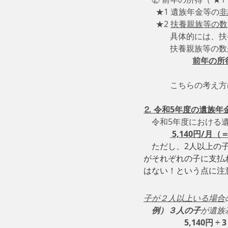
      ★1 遺族年金等の
非
      ★2 
扶養親族等の数
　　　 具体的には、扶養
　　　 扶養親族等の数
前年の所得 ≦
　　　 こちらの考え
⒉ 令和5年度の遺族
　令和5年度における
 5,140円/月
　ただし、2人以上の
がそれぞれの子に支払
はない！という点に注
子が２人以上いる場合
　例）３人の子
が遺族
5,140円 ÷ 3