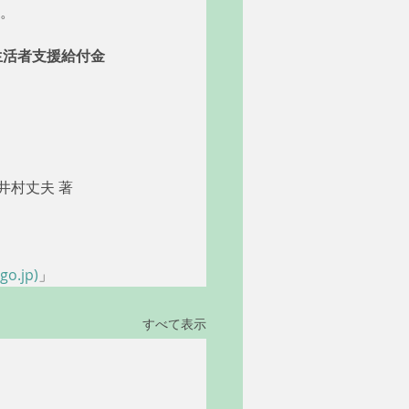
。
生活者支援給付金
井村丈夫 著 
.jp)
」
すべて表示