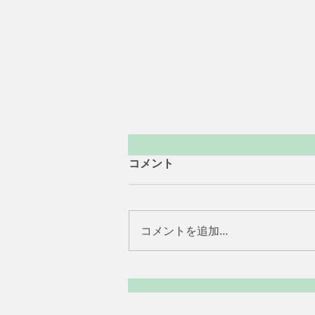
コメント
コメントを追加…
'26/08/07 障がいお役立ち情
報№217(代謝疾患による障害
①)