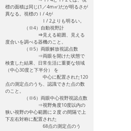
標
の面積は同じ(1／4m㎡)だが明るさが
異なる。
視標
のⅠ/ 
4
が
                               Ⅰ/ 2よりも明るい。
　　　　（※4）自動視野計
　　　　　　　⇒
見える範囲、見える
度合いを調べる器機のこと。
    　　　（※5）両眼解放視認点数
　　　　　　　⇒両眼を開けた状態で
検査した結果、日常生活に重要な領域
（中心30度と下半分） を
　　　　　　　　中心に配置された120
点の測定点のうち、認識できた点の数
のこと。
　　　　（※6）両眼中心視野視認点数
　　　　　　　⇒
視野角度10度以内の
狭い視野の中心範囲に２度 の間隔で上
下左右対称に配置された
　　　　　　　　68点の測定点のう