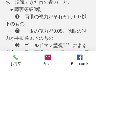
ち、認識できた点の数のこと
。
　● 障害等級2級
　　❶　両眼の視力がそれぞれ0.07以
下のもの
　　❷　一眼の視力が0.08、他眼の視
力が手動弁以下のもの
　　❸　ゴールドマン型視野計による
測定の結果、両眼のⅠ/ 4 視標による周
辺視野角度の和がそれぞ　　
お電話
Email
Facebook
　　　　れ80度以下、かつ、Ⅰ/ 2 視標
による両眼中心視野角度が56度以下の
もの
　　➍　自動視野計による測定の結
果、両眼解放視認点数が70点以下、か
つ、両眼中心視野視認点数が
　　　　40点以下のもの
　　❺　身体の機能の障害が前各号と
同程度以上と認められる状態であっ
て、日常生活が著しい制限を