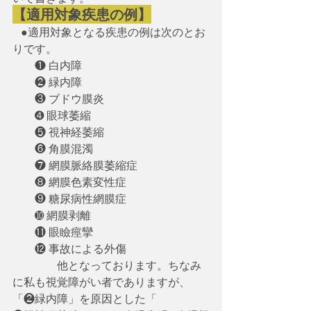
【適用対象疾患の例】
   ●適用対象となる疾患の例は次のとお
りです。
　　❶ 白内障
　　❷ 緑内障
　　❸ ブドウ膜炎 
　　➍ 眼球萎縮
　　❺ 視神経萎縮
　　❻ 角膜混濁
　　❼ 網膜脈絡膜萎縮症
　　❽ 網膜色素変性症
　　❾ 糖尿病性網膜症
　　➓ 網膜剥離
　　⓫ 眼瞼痙攣
　　⓬ 事故による外傷
　　　　他となっております。ちなみ
に私も視覚障がい者でありますが、
「❷緑内障」を原因とした「