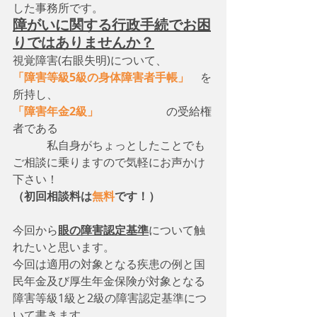
した事務所です。
障がいに関する行政手続でお困
りではありませんか？
視覚障害(右眼失明)について、　
「障害等級5級の身体障害者手帳」
　を
所持し、
「障害年金2級」
　　　　　　の受給権
者である
　　　私自身がちょっとしたことでも
ご相談に乗りますので気軽にお声かけ
下さい！
（初回相談料は
無料
です！）
今回から
眼の障害認定基準
について触
れたいと思います。
今回は適用の対象となる疾患の例と国
民年金及び厚生年金保険が対象となる
障害等級1級と2級の障害認定基準につ
いて書きます。　