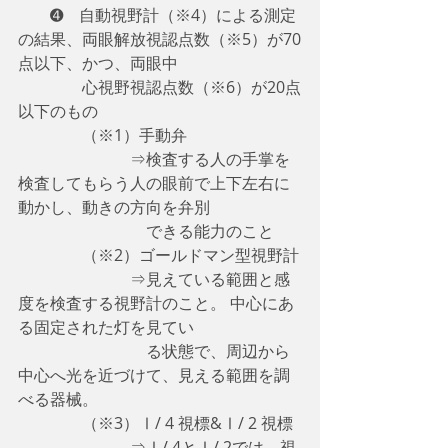
　　➍　自動視野計（※4）による測定
の結果、両眼解放視認点数（※5）が70
点以下、かつ、両眼中
　　　　心視野視認点数（※6）が20点
以下のもの
　　　　（※1）手動弁
　　　　　　　⇒検査する人の手掌を
検査してもらう人の眼前で上下左右に
動かし、動きの方向を弁別
　　　　　　　　できる能力のこと
　　　　（※2）ゴールドマン型視野計
　　　　　　　⇒見えている範囲と感
度を検査する視野計のこと。 中心にあ
る固定された灯を見てい
　　　　　　　　る状態で、周辺から
中心へ光を近づけて、見える範囲を調
べる器械。
　　　　（※3）Ⅰ/ 4 視標&Ⅰ/ 2 視標
　　　　　　　⇒
Ⅰ/ 4とⅠ/ 2では、
視