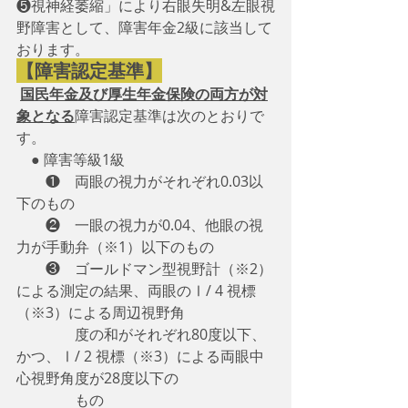
❺視神経萎縮」により右眼失明&左眼視
野障害として、障害年金2級に該当して
おります。
【障害認定基準】
国民年金及び厚生年金保険の両方が対
象となる
障害認定基準は次のとおりで
す。 
　● 障害等級1級
　　❶　両眼の視力がそれぞれ0.03以
下のもの
　　❷　一眼の視力が0.04、他眼の視
力が手動弁（※1）以下のもの
　　❸　ゴールドマン型視野計（※2）
による測定の結果、両眼のⅠ/ 4 視標
（※3）による周辺視野角
　　　　度の和がそれぞれ80度以下、
かつ、Ⅰ/ 2 視標（※3）による両眼中
心視野角度が28度以下の
　　　　もの