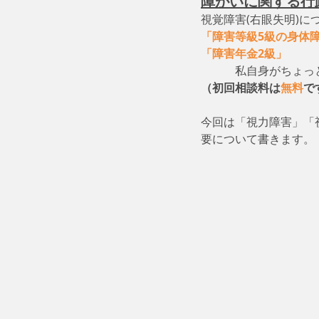
障がいに関する行
視覚障害(右眼失明)に
「障害等級5級の身体
「障害年金2級」
　　
　　　私自身がちょっ
（初回相談料は
無料
で
今回は「視力障害」「
要について書きます。