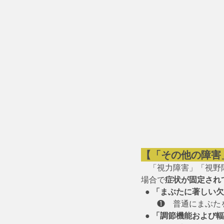
【「その他の障害
　「視力障害」「視野
場合で
症状が固定され
  ●
 「まぶたに著しい
　　❶　普通にまぶた
  ●
 「調節機能および