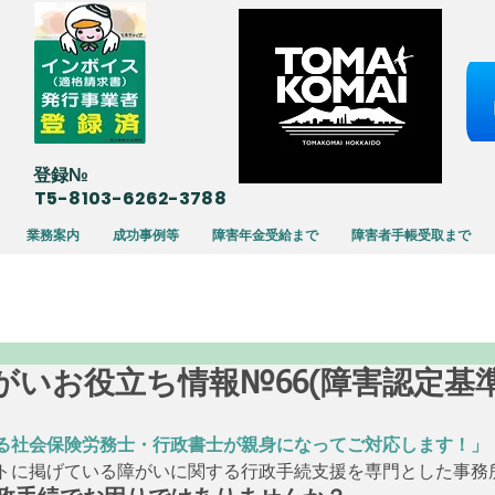
​登録№
T5-8103-6262-3788
業務案内
成功事例等
障害年金受給まで
障害者手帳受取まで
08 障がいお役立ち情報№66(障害認定基
る社会保険労務士・行政書士が親身になってご対応します！」
トに掲げている障がいに関する行政手続支援を専門とした事務