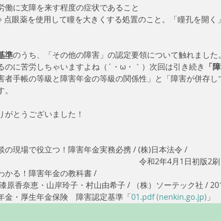
労働に支障を来す程度の症状であること
 
点眼薬を使用して瞳を大きくする処置のこと。「瞳孔を開く
基準
のうち、「その他の障害」の認定要領について触れました
るのに苦労しちゃいますよね（´・ω・｀）次回は引き続き
「障
害者手帳の等級と障害年金の等級の関係性」と「障害が併存し
す。
りがとうございました！
現場で役立つ！障害年金実務必携 / (株)日本法令 / 
　　　　　　　　　　　　　　　　　令和2年4月1日初版2刷 /
かる！障害年金の教科書 / 
　　　漆原香奈恵・山岸玲子・村山由希子 / （株）ソーテック社 / 201
年金・厚生年金保険　障害認定基準「
01.pdf (nenkin.go.jp)
」