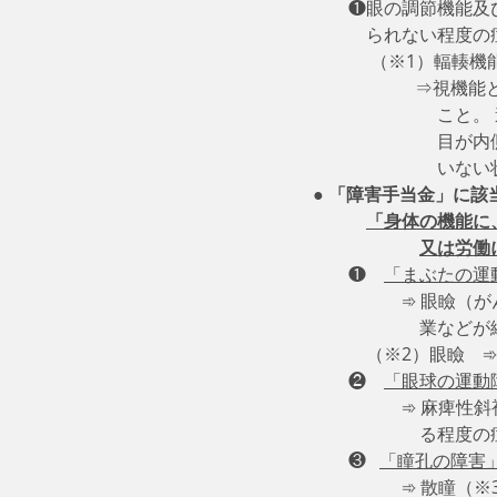
　　❶眼の調節機能及
　　　られない程度の
　　　 （※1）輻輳機
       
　　　　　　　こと。
　　　　　　　目が内
　　　　　　　いない
● 
「障害手当金」に該
「身体の機能に
又は労働
　　❶　
「まぶたの運
　　　　　➾ 眼瞼（
　　　　　　業などが
　　　（※2）眼瞼　
　　❷　
「眼球の運動
　　　　　➾ 麻痺性
　　　　　　る程度の
　　❸   
「瞳孔の障害」
　　　　　➾ 散瞳（