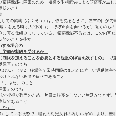
び輻輳機能の障害のため、複視や眼精疲労による頭痛等が生じ
症状のこと　
能
                ⇒視機能としての輻輳（ふくそう）は、物を見るときに、左右
 遠くを見る時は人間の目は、ほぼ正面を向いるが、近くのもの
側に寄る仕組みになっている。 輻輳機能不良とは、この内寄せ
状態のことを指す。
当する場合の
、労働が制限を受けるか、
に制限を加えることを必要とする程度の障害を残すもの」
　の
動障害」のうち
がんけん）（※2）痙攣等で常時両眼のまぶたに著しい運動障害
続けられない程度の症状であること
➾「まぶた」のこと
障害」のうち 
斜視で複視が強固のため、片目に眼帯をしないと生活ができず、
症状であること
のうち 
※3）している状態で、瞳孔の対光反射の著しい障害により、羞