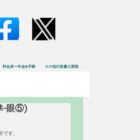
料金表ー年金&手帳
その他行政書士業務
準-眼⑤)
所です。