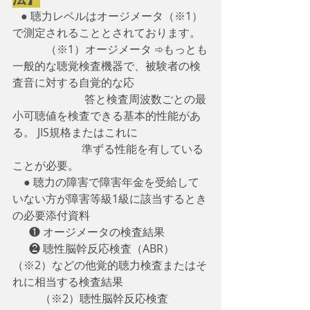
   ● 聴力レベルはオージメータ（※1）
で測定されることとされております。
　　　（※1）オージメータ ➾もっとも
一般的な聴覚検査機器で、被験者の検
査音に対する自覚的な応
　　　　　　  答と検査周波数ごとの最
小可聴値を検査できる基本的性能があ
る。 JIS規格またはこれに
                         準ずる性能を有している
ことが必要。
　● 聴力の障害で障害年金を受給して
いない方が障害等級1級に該当するとき
の必要添付資料
　  ❶ オージメータの検査結果
　  ❷ 聴性脳幹反応検査（ABR）
（※2）などの他覚的聴力検査またはそ
れに相当する検査結果
　      （※2）聴性脳幹反応検査