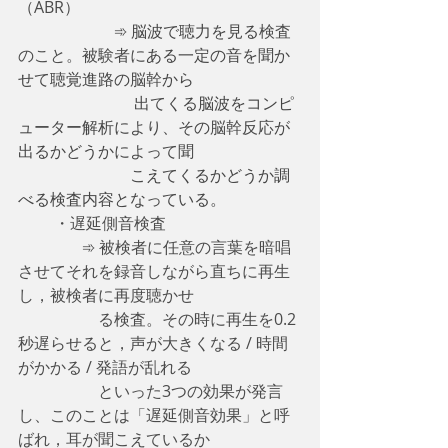
（ABR）
　　　　　    ➾ 
脳波で聴力を見る
検査
のこと。被験者に
ある一定の音を聞か
せて聴覚進路の
脳幹
から
　　　　　　　 出てくる脳波をコンピ
ューター解析により、その
脳幹反応
が
出るかどうかによって聞
                            こえてくるかどうか調
べる検査内容となっている。
　　 ・遅延側音検査
　　　　➾ 被検者に任意の言葉を暗唱
させてそれを録音しながら直ちに再生
し，被検者に再度聴かせ
                    る検査。その時に再生を0.2
秒遅らせると，声が大きくなる / 時間
がかかる / 発語が乱れる 
                    といった3つの効果が発言
し、このことは「遅延側音効果」と呼
ばれ，耳が聞こえているか