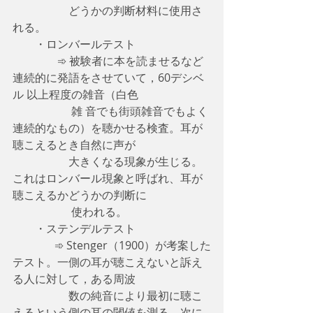
                    どうかの判断材料に使用さ
れる。
　　・ロンバールテスト
　　　　➾ 被験者に本を読ませるなど
連続的に発語をさせていて，60デシベ
ル 以上程度の雑音（白色
　　　　　 雑 音でも街頭雑音でもよく
連続的なもの）を聴かせる検査。耳が
聴こえるとき自然に声が
                    大きくなる現象が生じる。
これはロンバール現象と呼ばれ、耳が
聴こえるかどうかの判断に
　　　　　 使われる。
　　・ステンデルテスト
　　       ➾ Stenger（1900）が考案した
テスト。一側の耳が聴こえないと訴え
る人に対して，ある周波
　　　　　数の純音により最初に聴こ
えるという側の耳の閾値を測る。次に