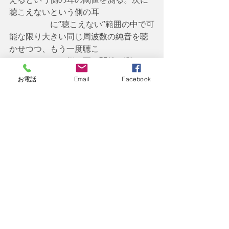
聴こえないという側の耳
　　　　　に“聴こえない”範囲の中で可
能な限り大きい同じ周波数の純音を聴
かせつつ、もう一度聴こ
　　　　　える側の耳の閾値を測る。
被験者に同じ音を両耳に同時に聴かせ
お電話
Email
Facebook
たとき、強い方だけが聴こ
　　　　　えて、弱い方は聴こえなく
なってしまう、という現象 （両耳聴の
現象）があるため、聴こ
　　　　　えるという耳で測った 2 回
の閾値の間に大 きな相違があれば、そ
れは聴こえないという側
　　　　　の耳に聴こえがあることを
示す結果となる。
    今回は聴覚の障害認定基準に関し
て、「聴力レベルの具体的な測定方