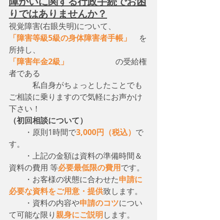
障がいに関する行政手続でお困
りではありませんか？
視覚障害(右眼失明)について、　
「障害等級5級の身体障害者手帳」
　を
所持し、
「障害年金2級」
　　　　　　の受給権
者である
　　　私自身がちょっとしたことでも
ご相談に乗りますので気軽にお声かけ
下さい！
（初回相談について）
・原則1時間で
3,000円（税込）
で
す。
　　・上記の金額は資料の準備時間＆
資料の費用 等
必要最低限の費用
です。
　　・お客様の状態に合わせた
申請に
必要な資料をご用意・提供
致します。
　　・資料の内容や
申請のコツ
につい
て可能な限り
親身にご説明
します。