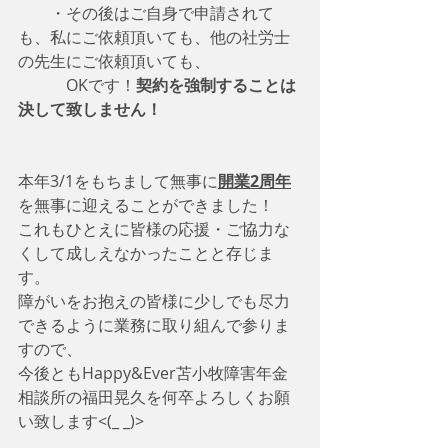
　　・その後はご自身で申請されて
も、私にご依頼頂いても、他の社労士
の先生にご依頼頂いても、
　　　OKです！
契約を強制することは
決して致しません！
本年3/1をもちまして無事に
開業2周年
を無事に迎えることができました！
これもひとえに皆様の応援・ご協力な
くして成しえなかったことと存じま
す。
障がいをお抱えの皆様に少しでも尽力
できるように業務に取り組んで参りま
すので、
今後ともHappy&Ever苫小牧障害年金
相談所の福田晃久を何卒よろしくお願
い致します<(_ _)>