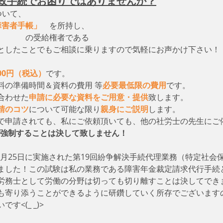
政手続でお困りではありませんか？
ついて、　
障害者手帳」
　を所持し、
　　　　の受給権者である
としたことでもご相談に乗りますので気軽にお声かけ下さい！
000円（税込）
です。
料の準備時間＆資料の費用 等
必要最低限の費用
です。
合わせた
申請に必要な資料をご用意・提供
致します。
請のコツ
について可能な限り
親身にご説明
します。
で申請されても、私にご依頼頂いても、他の社労士の先生にご
強制することは決して致しません！
11月25日に実施された第19回紛争解決手続代理業務（特定社会
ました！この試験は私の業務である障害年金裁定請求代行手続
労務士として労働の分野は切っても切り離すことは決してでき
も寄り添うことができるように研鑽していく所存でございます
<(_ _)>