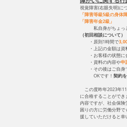
障がいに関する行
視覚障害(右眼失明)に
「障害等級5級の身体
「障害年金2級」
　　
　　　私自身がちょっ
（初回相談について）
・原則1時間で
3,
　　・上記の金額は資
　　・お客様の状態に
　　・資料の内容や
申
　　・その後はご自身
　　　OKです！
契約を
　この度昨年2023年
に合格することができ
内容ですが、社会保険
困りの方に労働分野で
援していただけると幸いです