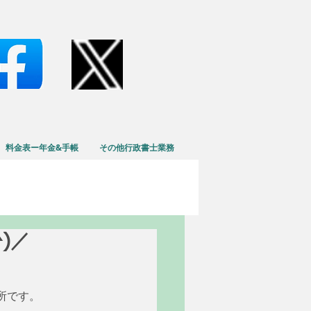
料金表ー年金&手帳
その他行政書士業務
^)／
所です。