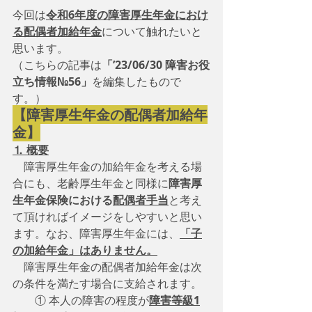
今回は
令和6年度の障害厚生年金におけ
る配偶者加給年金
について触れたいと
思います。
（こちらの記事は
「’23/06/30 障害お役
立ち情報№56」
を編集したもので
す。）
【障害厚生年金の配偶者加給年
金】
⒈ 概要
　障害厚生年金の加給年金を考える場
合にも、老齢厚生年金と同様に
障害厚
生年金保険における
配偶者手当
と考え
て頂ければイメージをしやすいと思い
ます。なお、障害厚生年金には、
「子
の加給年金」はありません。
　障害厚生年金の配偶者加給年金は次
の条件を満たす場合に支給されます。
　　① 本人の障害の程度が
障害等級1