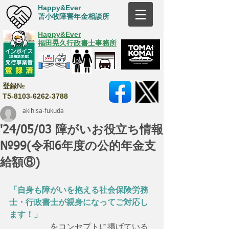
Happy&Ever
苫小牧障害年金相談所
Happy&Ever
福田晃久行政書士事務所
登録№
T5-8103-6262-3788
akihisa-fukuda
'24/05/03 障がいお役立ち情報
№99(令和6年度の公的年金支
給額⑧)
「自身も障がいを抱える社会保険労務
士・行政書士が親身になってご対応し
ます！」
　　　　　をコンセプトに掲げている