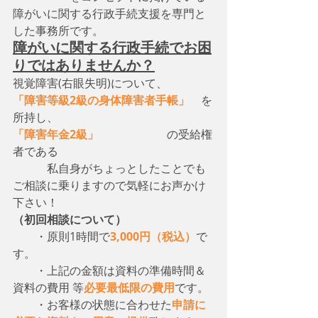
障がいに関する行政手続支援を専門と
した事務所です。
障がいに関する行政手続でお困
りではありませんか？
視覚障害(右眼失明)について、　
「障害等級2級の身体障害者手帳」
　を
所持し、
「障害年金2級」
　　　　　　の受給権
者である
　　　私自身がちょっとしたことでも
ご相談に乗りますので気軽にお声かけ
下さい！
（初回相談について）
・原則1時間で
3,000円（税込）
で
す。
　　・上記の金額は資料の準備時間＆
資料の費用 等
必要最低限の費用
です。
　　・お客様の状態に合わせた
申請に