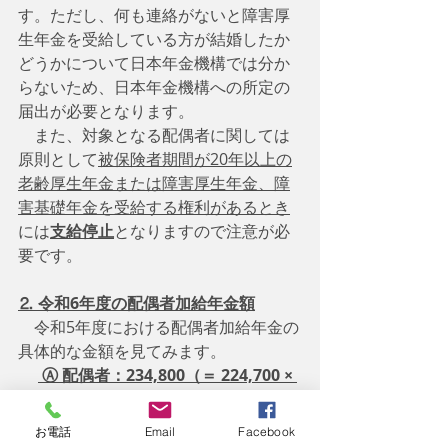
す。ただし、何も連絡がないと障害厚
生年金を受給している方が結婚したか
どうかについて日本年金機構では分か
らないため、日本年金機構への所定の
届出が必要となります。
　また、対象となる配偶者に関しては
原則として
被保険者期間が20年以上の
老齢厚生年金または障害厚生年金、障
害基礎年金を受給する権利があるとき
には
支給停止
となりますので注意が必
要です。
⒉ 令和6年度の配偶者加給年金額
　令和5年度における配偶者加給年金の
具体的な金額を見てみます。
 Ⓐ 配偶者：234,800（＝ 224,700 × 
1.045（ 新規裁定者の改定率 ））
お電話
Email
Facebook
　加給年金の金額には、
新規裁定者の