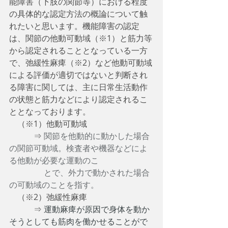
能障害（下肢の関節等）における程度
の具体的な認定方法の概論について触
れたいと思います。機能障害の認定
は、関節の他動可動域（※1）と筋力等
から認定されることとなっている一方
で、弛緩性麻痺（※2）など他動可動域
による評価が適切ではないと判断され
る障害に関しては、主に日常生活動作
の状態と筋力などにより認定されるこ
ととなっております。
　（※1）他動可動域
　　　⇒ 
関節を他動的に動かした場合
の関節可動域。検査者や機器などによ
る他動が必要な運動のこ
　　　　 とで、外力で動かされた場合
の可動域のことを指す。
　（※2）弛緩性麻痺
　　　⇒ 
運動麻痺が原因で身体を動か
そうとしても筋肉を働かせることがで