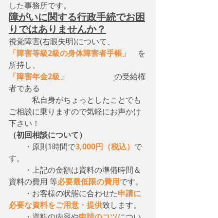
した事務所です。
障がいに関する行政手続でお困
りではありませんか？
視覚障害(右眼失明)について、　
「障害等級2級の身体障害者手帳」
　を
所持し、
「障害年金2級」
　　　　　　の受給権
者である
　　　私自身がちょっとしたことでも
ご相談に乗りますので気軽にお声かけ
下さい！
（初回相談について）
・原則1時間で
3,000円（税込）
で
す。
　　・上記の金額は資料の準備時間＆
資料の費用 等
必要最低限の費用
です。
　　・お客様の状態に合わせた
申請に
必要な資料をご用意・提供
致します。
　　・資料の内容や
申請のコツ
につい