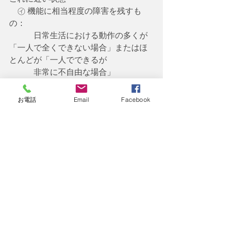
　㋑ 機能に相当程度の障害を残すも
の：
　　　日常生活における動作の多くが
「一人で全くできない場合」またはほ
とんどが「一人でできるが
　　　非常に不自由な場合」
　㋒ 機能障害を残すもの：
　　　日常生活における動作の一部が
お電話
Email
Facebook
「一人で全くできない場合」またはほ
とんどが「一人でできても
　　　やや不自由な場合」
    今回は
下肢の障害認定基準
のうち障
害の程度の具体的な認定方法の概論に
関して書きました。次回は引き続き
「障害認定基準-下肢④」
として、国民
年金と厚生年金保険が対象となる障害
等級1級及び障害等級2級における障害