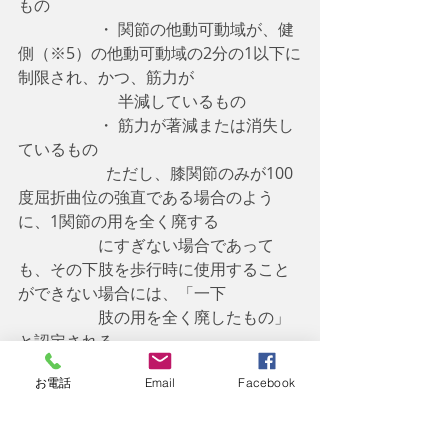
もの
　　　　　・ 関節の他動可動域が、健
側（※5）の他動可動域の2分の1以下に
制限され、かつ、筋力が
　　　　　　 半減しているもの
　　　　　・ 筋力が著減または消失し
ているもの
　　　　　  ただし、膝関節のみが100
度屈折曲位の強直である場合のよう
に、1関節の用を全く廃する
　　　　　にすぎない場合であって
も、その下肢を歩行時に使用すること
ができない場合には、「一下
　　　　　肢の用を全く廃したもの」
と認定される。
　（※5）健側（けんそく）
お電話
Email
Facebook
　　　⇒ 健側とは、半身に麻痺や障害
を負っている場合において、障害がな
い側の身体のこと。