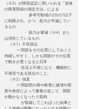
（※3）が障害認定に用いられる「肢体
の障害関係の測定方法」による
　　　　　　 参考可動域の2分の1以下
に制限され、かつ、筋力が半減してい
るもの
　　　　　・ 筋力が著減（※4）また
は消失しているもの
　（※1）不良肢位
　　　⇒ 関節をその位置にしておくと
拘縮しやすく、しかも関節がその位置
で動きが悪くなると日常
　　　　 生活上不便になり、機能的に
不便宜である肢位のこと。
　（※2）強直
　　　⇒ 
関節部の骨や軟骨に破壊や変
形や炎症によって癒着が起こり、関節
が動かなくなったり筋肉
　　　　 が収縮してこわばった結果と
して弛緩が困難になったりする状態の