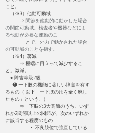
こと。
　（※3）他動可動域
　　　⇒ 
関節を他動的に動かした場合
の関節可動域。検査者や機器などによ
る他動が必要な運動のこ
　　　　 とで、外力で動かされた場合
の可動域のことを指す。
　（※4）著減
　　　⇒ 極端に
目立って減少するこ
と。激減。 
　● 障害等級2級
　  ❶ 一下肢の機能に著しい障害を有す
るもの（ 以下「一下肢の用を全く廃し
たもの」という。）
　　　⇒一下肢の3大関節のうち、いず
れか2関節以上の関節が、次のいずれか
に該当する程度のもの
　　　　　・ 不良肢位で強直している