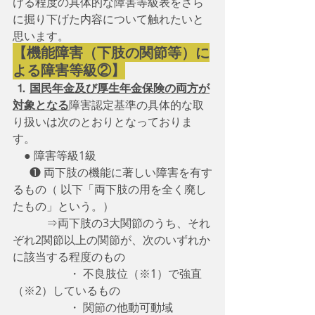
ける程度の具体的な障害等級表をさら
に掘り下げた内容について触れたいと
思います。
【機能障害（下肢の関節等）に
よる障害等級②】
⒈
国民年金及び厚生年金保険の両方が
対象となる
障害認定基準の具体的な取
り扱いは次のとおりとなっておりま
す。 
　● 障害等級1級
　  ❶ 両下肢の機能に著しい障害を有す
るもの（ 以下「両下肢の用を全く廃し
たもの」という。）
　　　⇒両下肢の3大関節のうち、それ
ぞれ2関節以上の関節が、次のいずれか
に該当する程度のもの
　　　　　・ 不良肢位（※1）で強直
（※2）しているもの
　　　　　・ 関節の他動可動域