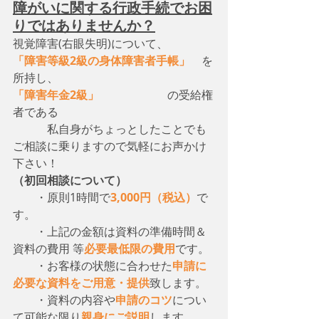
障がいに関する行政手続でお困
りではありませんか？
視覚障害(右眼失明)について、　
「障害等級2級の身体障害者手帳」
　を
所持し、
「障害年金2級」
　　　　　　の受給権
者である
　　　私自身がちょっとしたことでも
ご相談に乗りますので気軽にお声かけ
下さい！
（初回相談について）
・原則1時間で
3,000円（税込）
で
す。
　　・上記の金額は資料の準備時間＆
資料の費用 等
必要最低限の費用
です。
　　・お客様の状態に合わせた
申請に
必要な資料をご用意・提供
致します。
　　・資料の内容や
申請のコツ
につい
て可能な限り
親身にご説明
します。