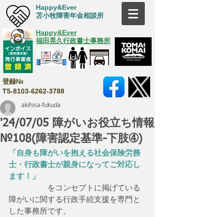
Happy&Ever
苫小牧障害年金相談所
Happy&Ever
福田晃久行政書士事務所
登録№
T5-8103-6262-3788
akihisa-fukuda
'24/07/05 障がいお役立ち情報
№108(障害認定基準-下肢➃)
「自身も障がいを抱える社会保険労務
士・行政書士が親身になってご対応し
ます！」
　　　　　をコンセプトに掲げている
障がいに関する行政手続支援を専門と
した事務所です。