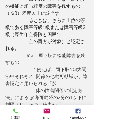
の機能に相当程度の障害を残すもの」
（※3）程度以上に該当す
　　　　　るときは、さらに上位の等
級である障害等級1級または障害等級2
級（厚生年金保険と国民年
　　　　　金の両方が対象）と認定さ
れる。
　　　  （※3）両下肢に機能障害を残
すもの
　　　　　  ⇒ 
例えば、両下肢の3大関
節中それぞれ1関節の他動可動域が、障
害認定に用いられる「肢
                          体の障害関係の測定方
法」による 参考可動域の2分の1以下に
制限され、かつ、筋力が半
                          減しているもの
お電話
Email
Facebook
  ● 障害の程度を認定する時期
　❶ 人工骨頭または人工関節挿入置換