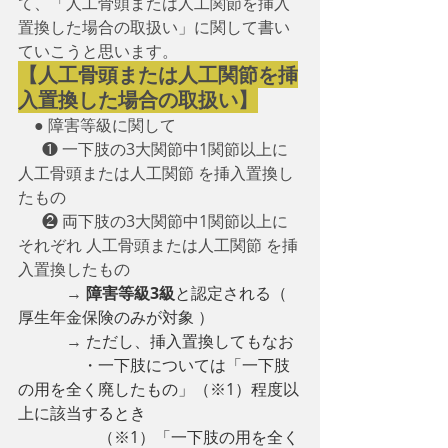
て、「人工骨頭または人工関節を挿入
置換した場合の取扱い」に関して書い
ていこうと思います。　
【人工骨頭または人工関節を挿
入置換した場合の取扱い】
　● 障害等級に関して
　  ❶ 一下肢の3大関節中1関節以上に 
人工骨頭または人工関節 を挿入置換し
たもの
　  ❷ 両下肢の3大関節中1関節以上に
それぞれ 人工骨頭または人工関節 を挿
入置換したもの
　　　→ 
障害等級3級
と認定される（ 
厚生年金保険のみが対象 ）
→ 
ただし、挿入置換してもなお
　　　　・一下肢については「一下肢
の用を全く廃したもの」（※1）程度以
上に該当するとき
　　　　　（※1）「一下肢の用を全く