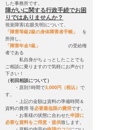
した事務所です。
障がいに関する行政手続でお困
りではありませんか？
視覚障害(右眼失明)について、　
「障害等級2級の身体障害者手帳」
　を
所持し、
「障害年金1級」
　　　　　　の受給権
者である
　　　私自身がちょっとしたことでも
ご相談に乗りますので気軽にお声かけ
下さい！
（初回相談について）
・原則1時間で
3,000円（税込）
で
す。
　　・上記の金額は資料の準備時間＆
資料の費用 等
必要最低限の費用
です。
　　・お客様の状態に合わせた
申請に
必要な資料をご用意・提供
致します。
　　・資料の内容や
申請のコツ
につい