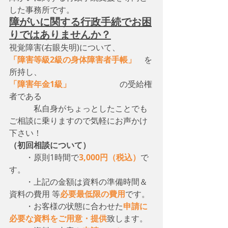
した事務所です。
障がいに関する行政手続でお困
りではありませんか？
視覚障害(右眼失明)について、　
「障害等級2級の身体障害者手帳」
　を
所持し、
「障害年金1級」
　　　　　　の受給権
者である
　　　私自身がちょっとしたことでも
ご相談に乗りますので気軽にお声かけ
下さい！
（初回相談について）
・原則1時間で
3,000円（税込）
で
す。
　　・上記の金額は資料の準備時間＆
資料の費用 等
必要最低限の費用
です。
　　・お客様の状態に合わせた
申請に
必要な資料をご用意・提供
致します。