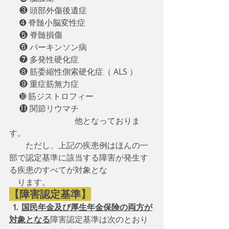
　 ❸ 頭部外傷後遺症
　 ➍ 脊髄小脳変性症
　 ❺ 脊髄損傷
　 ❻ パーキンソン病
　 ❼ 多発性硬化症
　 ❽ 筋委縮性側索硬化症（ ALS ）
　 ❾ 重症筋無力症
　 ➓ 筋ジストロフィー
　 ⓫ 関節リウマチ
　　　　　　　　他となっておりま
す。
　　ただし、上記の疾患例はほんの一
部で認定基準に該当する障害が発生す
る疾患のすべてが対象とな
　ります。
【障害認定基準】
⒈
国民年金及び厚生年金保険の両方が
対象となる
障害認定基準は次のとおり