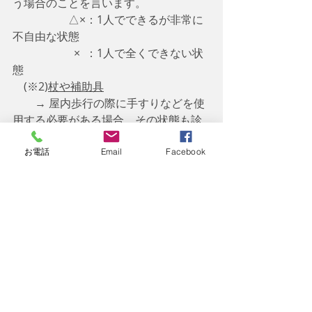
う場合のことを言います。
　　　　　△×：1人でできるが非常に
不自由な状態
　　　　　  ×  ：1人で全くできない状
態
　(※2)
杖や補助具
　　→ 屋内歩行の際に手すりなどを使
用する必要がある場合、その状態も診
断書に記載してもらう必要がありま
す。
お電話
Email
Facebook
　(※3)
健側（けんそく）
　　→ 
半身に麻痺や障害を負っている
場合において、障害がない側の身体
を
指す言葉。 一方で障害がある側は患側
（かんそく）と呼ばれる。
   今回は
肢体の機能の障害の認定基準
で、その他の留意事項」について書い
て障害の部位と各等級に該当する日常