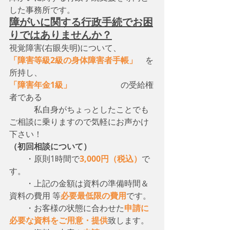
した事務所です。
障がいに関する行政手続でお困
りではありませんか？
視覚障害(右眼失明)について、　
「障害等級2級の身体障害者手帳」
　を
所持し、
「障害年金1級」
　　　　　　の受給権
者である
　　　私自身がちょっとしたことでも
ご相談に乗りますので気軽にお声かけ
下さい！
（初回相談について）
・原則1時間で
3,000円（税込）
で
す。
　　・上記の金額は資料の準備時間＆
資料の費用 等
必要最低限の費用
です。
　　・お客様の状態に合わせた
申請に
必要な資料をご用意・提供
致します。