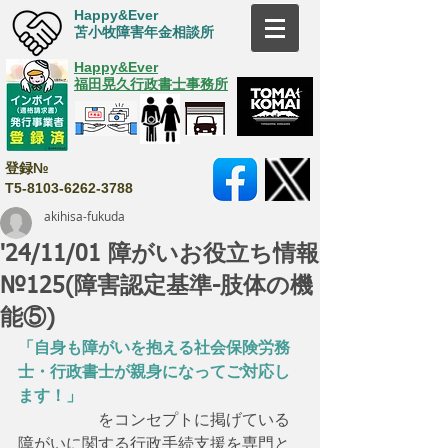
Happy&Ever
苫小牧障害年金相談所
Happy&Ever
福田晃久行政書士事務所
登録№
T5-8103-6262-3788
akihisa-fukuda
'24/11/01 障がいお役立ち情報
№125(障害認定基準-肢体の機
能⑤)
「自身も障がいを抱える社会保険労務
士・行政書士が親身になってご対応し
ます！」
　　　　　をコンセプトに掲げている
障がいに関する行政手続支援を専門と