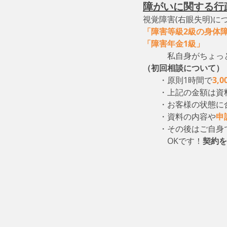
障がいに関する行
視覚障害(右眼失明)に
「障害等級2級の身体
「障害年金1級」
　　
　　　私自身がちょっ
（初回相談について）
・原則1時間で
3,
　　・上記の金額は資
　　・お客様の状態に
　　・資料の内容や
申
　　・その後はご自身
　　　OKです！
契約を