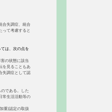
統合失調症、統合
たって考慮すると
っては、次の点を
障害の状態に該当
転を見ることもあ
合失調症として認
ものである。した
日常生活活動等の
加重)認定の取扱