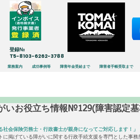
​登録№
T5-8103-6262-3788
業務案内
成功事例等
障害年金受給まで
障害者手帳受取まで
29 障がいお役立ち情報№129(障害認定
る社会保険労務士・行政書士が親身になってご対応します！」
トに掲げている障がいに関する行政手続支援を専門とした事務