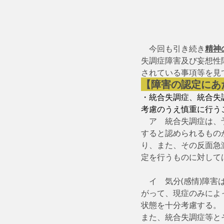
　今回も引き続き
精神
失調症障害及び妄想性
されている事項等を見
【障害の認定にあ
・統合失調症、統合失
考慮のうえ慎重に行う
　ア　統合失調症は、
すると認められるもの
り、また、その反面急
定を行うものに対して
　イ　気分(感情)障
がって、現症のみによ
状態を十分考慮する。
また、統合失調症等と