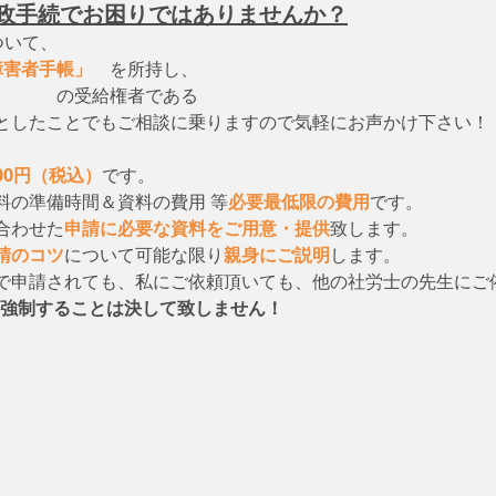
政手続でお困りではありませんか？
ついて、　
障害者手帳」
　を所持し、
　　　　の受給権者である
としたことでもご相談に乗りますので気軽にお声かけ下さい！
000円（税込）
です。
料の準備時間＆資料の費用 等
必要最低限の費用
です。
合わせた
申請に必要な資料をご用意・提供
致します。
請のコツ
について可能な限り
親身にご説明
します。
で申請されても、私にご依頼頂いても、他の社労士の先生にご
強制することは決して致しません！