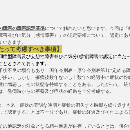
の障害の障害認定基準
について触れたいと思います。今回は「
障害並びに気分（感情障害）」の認定要領について、認定にあ
ていきます。　
たって考慮すべき事項】
調症型障害及び妄想性障害並びに気分(感情)障害の認定に当た
こととされております。
予後不良の場合もあり、国年令別表・厚年令別表第1に定める
が多い。しかし、罹病後数年ないし十数年の経過中に症状の好
激に増悪し、その状態を持続することもある。したがって、統
は、発病時からの療養及び症状の経過を十分考慮する。
害は、本来、症状の著明な時期と症状の消失する時期を繰り返す
って認定することは不十分であり、症状の経過及びそれによる
その他認定の対象となる精神疾患が併存しているときは、併合(