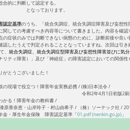
総合的に判断して認定する。
　　　　　　となっております。
害認定基準
のうち、「統合失調症、統合失調症障害及び妄想性
に関しての考慮すべき内容等について書きました。内容を確認
点の症状のみでは判断できない病態のために、診断前後や良い
確認したうえで判定されることとなっていますね。次回は引き
て、
統合失調症、統合失調症型障害及び妄想性障害並びに気分(
ナリティ障害）」及び「神経症」の障害認定においての関係性
りがとうございました！　
現場で役立つ！障害年金実務必携 / (株)日本法令 / 
　　　　　　　　　　　　　　　　　令和2年4月1日初版2刷 /
かる！障害年金の教科書 / 
　漆原香奈恵・山岸玲子・村山由希子 / （株）ソーテック社 / 201
年金・厚生年金保険　障害認定基準「
01.pdf (nenkin.go.jp)
」