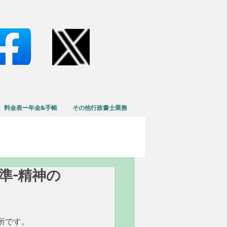
料金表ー年金&手帳
その他行政書士業務
基準-精神の
所です。