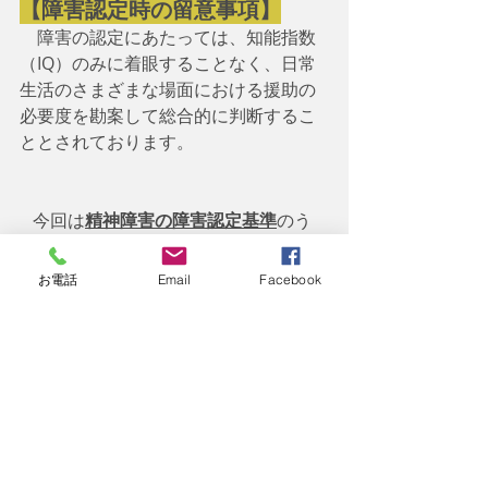
【障害認定時の留意事項】
障害の認定にあたっては、知能指数
（IQ）のみに着眼することなく、日常
生活のさまざまな場面における援助の
必要度を勘案して総合的に判断するこ
ととされております。
   今回は
精神障害の障害認定基準
のう
ち、「知的障害の認定要領」ついて、
「知的障害の概要」、「各等級に相当
お電話
Email
Facebook
すると認められる状態の例示」、「障
害認定時の留意事項」の3点について書
きました。ところで、障害年金を受給
するためには「初診日」が非常に重要
な要素となっております。初診日を証
明することが困難であることを理由に
受給を断念される方もいらっしゃると
聞いたことがあります。本文では触れ