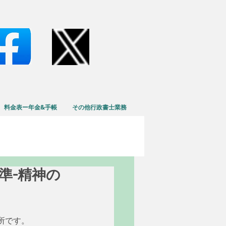
料金表ー年金&手帳
その他行政書士業務
基準-精神の
所です。