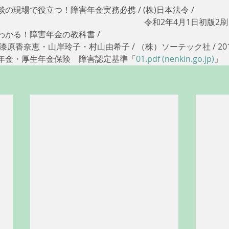
現場で役立つ！障害年金実務必携 / (株)日本法令 / 
　　　　　　　　　　　　　　　　　令和2年4月1日初版2刷 /
かる！障害年金の教科書 / 
　漆原香奈恵・山岸玲子・村山由希子 / （株）ソーテック社 / 201
年金・厚生年金保険　障害認定基準「
01.pdf (nenkin.go.jp)
」