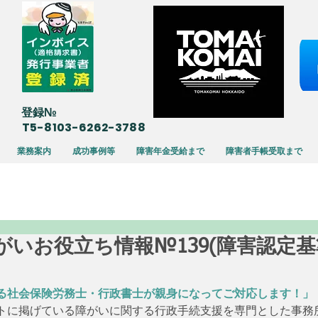
​登録№
T5-8103-6262-3788
業務案内
成功事例等
障害年金受給まで
障害者手帳受取まで
07 障がいお役立ち情報№139(障害認定
る社会保険労務士・行政書士が親身になってご対応します！」
トに掲げている障がいに関する行政手続支援を専門とした事務