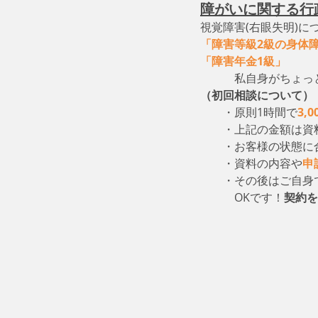
障がいに関する行
視覚障害(右眼失明)に
「障害等級2級の身体
「障害年金1級」
　　
　　　私自身がちょっ
（初回相談について）
・原則1時間で
3,
　　・上記の金額は資
　　・お客様の状態に
　　・資料の内容や
申
　　・その後はご自身
　　　OKです！
契約を