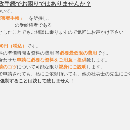
政手続でお困りではありませんか？
ついて、　
障害者手帳」
　を所持し、
　　　　の受給権者である
としたことでもご相談に乗りますので気軽にお声かけ下さい！
000円（税込）
です。
料の準備時間＆資料の費用 等
必要最低限の費用
です。
合わせた
申請に必要な資料をご用意・提供
致します。
請のコツ
について可能な限り
親身にご説明
します。
で申請されても、私にご依頼頂いても、他の社労士の先生にご
強制することは決して致しません！