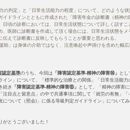
活能力の判定」と「日常生活能力の程度」について、どのような
ガイドラインとともに作成された「障害年金の診断書（精神の
。日頃の診察においては、日常生活状態について詳しく話すこ
め、医師に診断書を作成して頂く場合には、日常生活状態をメ
に伝えて診断書に反映してもらうことが重要と思われる。
う「援助」は身体の介助ではなく、注意喚起や声掛けを含めた幅
害認定基準
のうち、今回は
「障害認定基準-精神の障害⑭」
とし
ライン」について、「標準的な治療との関係」「日常生活能力
き続き
「障害認定基準-精神の障害⑮」
として、「精神の障害に
「注目点と留意点」の中で共通事項に関して「就労の有無」「-
況について（照会)」に係る等級判定ガイドライン」について
りがとうございました！　