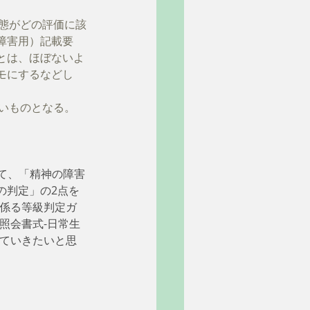
状態がどの評価に該
障害用）記載要
とは、ほぼないよ
モにするなどし
広いものとなる。
て、「精神の障害
の判定」の2点を
係る等級判定ガ
照会書式-日常生
みていきたいと思