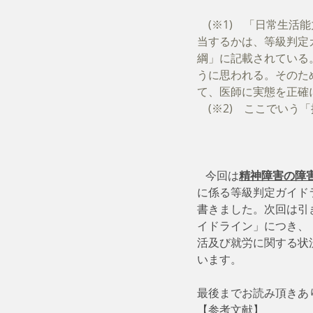
　(※1)　「日常生
当するかは、等級判定
綱」に記載されている
うに思われる。そのた
て、医師に実態を正確
　(※2)　ここでい
   今回は
精神障害の障
に係る等級判定ガイド
書きました。次回は引
イドライン」につき、
活及び就労に関する状
います。
最後までお読み頂きあ
【参考文献】