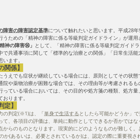
の障害の障害認定基準
について触れたいと思います。平成28年
行うための「精神の障害に係る等級判定ガイドライン」が運用
-精神の障害⑭」
として、「精神の障害に係る等級判定ガイドラ
中で共通事項に関して「標準的な治療との関係」「日常生活能
思います。　
の関係】
たうえでも症状が継続している場合には、原則としてその状態
通院や薬物治療が困難な場合では、その理由等が考慮されるも
行っている場合においては、その目的や処方箋の種類、処方量
ております。
判定】
の判定(※1)は、「
単身で生活する
としたら可能かどうか」で
って、各項目の評価は、単純に動作としてできるか否かではな
点からのものとなります。現実的にどのようなものが難しく。
るのか(あるいは、必要とされているか)は、認定の際に重要視さ