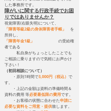
した事務所です。
障がいに関する行政手続でお困
りではありませんか？
視覚障害(右眼失明)について、　
「障害等級2級の身体障害者手帳」
　を
所持し、
「障害年金1級」
　　　　　　の受給権
者である
　　　私自身がちょっとしたことでも
ご相談に乗りますので気軽にお声かけ
下さい！
（初回相談について）
・原則1時間で
3,000円（税込）
で
す。
　　・上記の金額は資料の準備時間＆
資料の費用 等
必要最低限の費用
です。
　　・お客様の状態に合わせた
申請に
必要な資料をご用意・提供
致します。