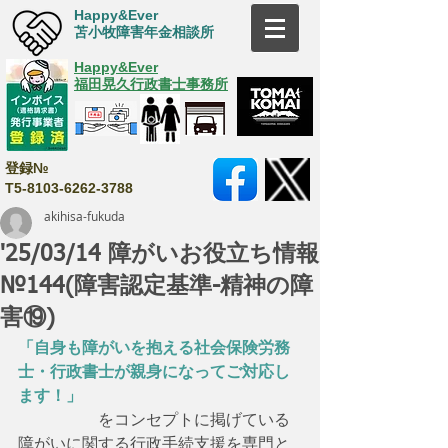
Happy&Ever
苫小牧障害年金相談所
Happy&Ever
福田晃久行政書士事務所
登録№
T5-8103-6262-3788
akihisa-fukuda
'25/03/14 障がいお役立ち情報
№144(障害認定基準-精神の障
害⑲)
「自身も障がいを抱える社会保険労務
士・行政書士が親身になってご対応し
ます！」
　　　　　をコンセプトに掲げている
障がいに関する行政手続支援を専門と