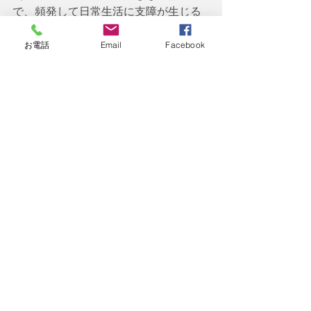
で、頻発して日常生活に支障が生じる
もの）
お電話
Email
Facebook
④発育・養育歴・教育歴、専門機関に
よる発達支援等の状況や、幼少期の状
況も考慮されます。
⑤就労している場合でも、その内容が
保護的環境下での専ら単純かつ反復的
な業務であったり、臨機応変な対応が
困難であること等により、常時の管
理・指導が必要であったりする場合
は、2級の可能性を検討することとされ
ております。
   今回は
精神障害の障害認定基準
のう
ち、今回は
「障害認定基準-精神の障害
⑲」
として、注目点と留意点で「てん