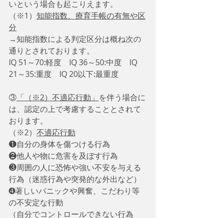
いという場合も起こりえます。
（※1）
知能指数、療育手帳の有無や区
分
→知能指数による判定区分は概ね次の
通りとされております。
IQ 51～70:軽度　IQ 36～50:中度　IQ 
21～35:重度　IQ 20以下:最重度
③
「（※2）不適応行動」
を伴う場合に
は、認定の上で考慮することとされて
おります。
（※2）
不適応行動
❶自分の身体を傷つける行為
❷他人や物に危害を及ぼす行為
❸周囲の人に恐怖や強い不安を与える
行為（迷惑行為や突発的な外出など）
➍著しいパニックや興奮、こだわり等
の不安定な行動
（自分でコントロールできない行為