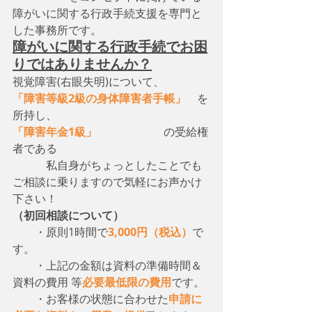
障がいに関する行政手続支援を専門と
した事務所です。
障がいに関する行政手続でお困
りではありませんか？
視覚障害(右眼失明)について、　
「障害等級2級の身体障害者手帳」
　を
所持し、
「障害年金1級」
　　　　　　の受給権
者である
　　　私自身がちょっとしたことでも
ご相談に乗りますので気軽にお声かけ
下さい！
（初回相談について）
・原則1時間で
3,000円（税込）
で
す。
　　・上記の金額は資料の準備時間＆
資料の費用 等
必要最低限の費用
です。
　　・お客様の状態に合わせた
申請に