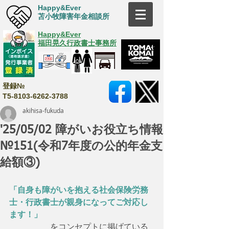
Happy&Ever
苫小牧障害年金相談所
Happy&Ever
福田晃久行政書士事務所
登録№
T5-8103-6262-3788
akihisa-fukuda
'25/05/02 障がいお役立ち情報
№151(令和7年度の公的年金支
給額③)
「自身も障がいを抱える社会保険労務
士・行政書士が親身になってご対応し
ます！」
　　　　　をコンセプトに掲げている