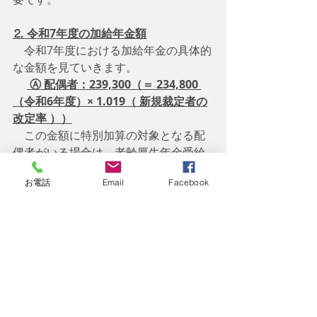
⒉ 令和7年度の加給年金額
　令和7年度における加給年金の具体的
な金額を見ていきます。
 Ⓐ 配偶者：239,300（＝ 234,800 
（令和6年度）× 1.019（ 新規裁定者の
改定率 ））
　この金額に特別加算の対象となる配
偶者がいる場合は、老齢厚生年金受給
者本人の生年月日に応じて、
35,400～
お電話
Email
Facebook
176,600円
が追加で支給されます。
 Ⓑ 子：  1人目&2人目→239,300（= 
234,800 （令和6年度）× 1.019（ 新規
裁定者の改定率 ））/
3人目以降　→   79,800（＝
78,300（令和6年度） × 1.019（新規裁
定者の改定率 ））　  
　以上のとおりですが、加給年金の金