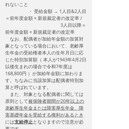
れないこと
                    ・ 受給金額 → 1人目&2人目
＝前年度金額 × 新規裁定者の改定率 / 
　　　　　　　　　　　　3人目以降＝
前年度金額 × 新規裁定者の改定率　
　なお、配偶者が加給年金額の加算対
象となっている場合において、老齢厚
生年金の受給権者本人の生年月日に応
じた特別加算額（ 本人が1943年4月2日
以後生まれの場合で令和7年度は
168,800円 ）が加給年金額に加わりま
す。ちなみに当該加算は配偶者特別加
算と呼ばれています。
　また、対象となる配偶者に関しては
原則として
被保険者期間が20年以上の
老齢厚生年金または障害厚生年金、障
害基礎年金を受給する権利があるとき
には
支給停止
となりますので注意が必
要です。