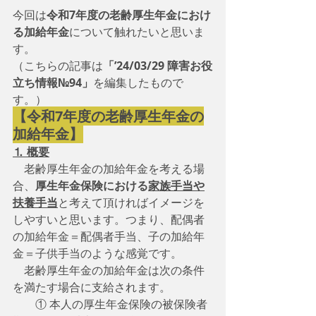
今回は
令和7年度の老齢厚生年金におけ
る加給年金
について触れたいと思いま
す。
（こちらの記事は
「’24/03/29 障害お役
立ち情報№94」
を編集したもので
す。）
【令和7年度の老齢厚生年金の
加給年金】
⒈ 概要
　老齢厚生年金の加給年金を考える場
合、
厚生年金保険における
家族手当や
扶養手当
と考えて頂ければイメージを
しやすいと思います。つまり、配偶者
の加給年金＝配偶者手当、子の加給年
金＝子供手当のような感覚です。
　老齢厚生年金の加給年金は次の条件
を満たす場合に支給されます。
　　① 本人の厚生年金保険の被保険者