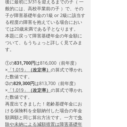
後に最初に3/31を迎えるまでの子（ 一
般的には、高校卒業前の子 ）で、その
子が障害基礎年金の1級 or 2級に該当す
る程度の障害を抱えている場合におい
ては20歳未満である子となります。
本題に戻って障害基礎年金の年金額に
ついて、もうちょっと詳しく見てみま
す。
①の
831,700円
は816,000（前年度）
×
「1.019」
（改定率）
の算式で導かれ
た数値です。
➁の
829,300円
は813,700（前年度）
×
「1.019」
（改定率）
の算式で導かれ
た数値です。
再度出てきました！老齢基礎年金にお
ける保険料を全額納付した場合の年金
額満額と同じ算出方法です。一方で
免
除や未納による減額措置は障害基礎年