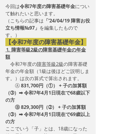
今回は
令和7年度の障害基礎年金
につい
て触れたいと思います。
（こちらの記事は
「’24/04/19 障害お役
立ち情報№97」
を編集したもので
す。）
【令和7年度の障害基礎年金】
⒈ 障害等級2級の障害基礎年金の年金
額
　令和7年度の
障害等級2級
の障害基礎
年金の年金額（1級は後ほどご説明しま
す。）は次の算式で算出されます。
　　Ⓐ 
831,700円（①） + 子の加算額
（➂）➡ 令和7年4月1日現在で68歳以下
の方
　　Ⓑ 829,300円（➁） + 子の加算額
（➂）➡ 令和7年4月1日現在で69歳以上
の方
ここでいう「子」とは、18歳になった