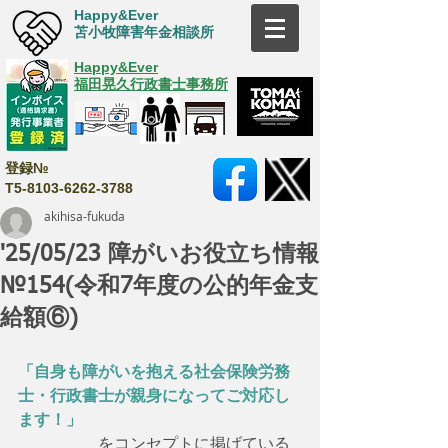
Happy&Ever
苫小牧障害年金相談所
Happy&Ever
福田晃久行政書士事務所
登録№
T5-8103-6262-3788
akihisa-fukuda
'25/05/23 障がいお役立ち情報
№154(令和7年度の公的年金支
給額⑥)
「自身も障がいを抱える社会保険労務
士・行政書士が親身になってご対応し
ます！」
　　　　　をコンセプトに掲げている