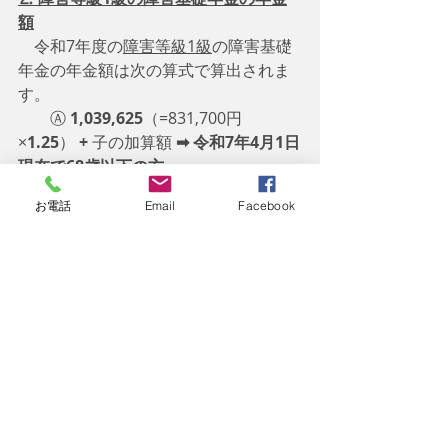
額
　令和7年度の
障害等級1級
の障害基礎
年金の年金額は次の算式で算出されま
す。
　　Ⓐ 
1,039,625
（=831,700円
×
1.25
） 
+ 
子の加算額 
➡ 令和7年4月1日
現在で68歳以下の方
        Ⓑ 1,036,625
（=829,300円
お電話
Email
Facebook
×
1.25） + 
子の加算額
 ➡ 令和7年4月1日
現在で69歳以上の方
　ご覧の通りで、障害等級1級の障害基
礎年金の金額は
本体部分が障害等級2級
の場合の1.25倍
に
なります。子がいる場合には障害等級2
級と同様に子の加算もあります。本体
部分や子の加算に対する考え方は障害
等級2級の場合と同様の考え方になりま
す。