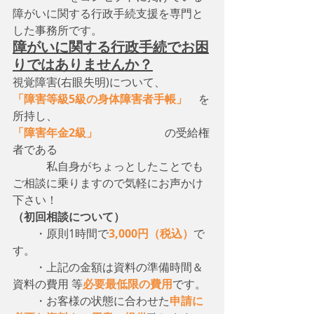
障がいに関する行政手続支援を専門と
した事務所です。
障がいに関する行政手続でお困
りではありませんか？
視覚障害(右眼失明)について、　
「障害等級5級の身体障害者手帳」
　を
所持し、
「障害年金2級」
　　　　　　の受給権
者である
　　　私自身がちょっとしたことでも
ご相談に乗りますので気軽にお声かけ
下さい！
（初回相談について）
・原則1時間で
3,000円（税込）
で
す。
　　・上記の金額は資料の準備時間＆
資料の費用 等
必要最低限の費用
です。
　　・お客様の状態に合わせた
申請に