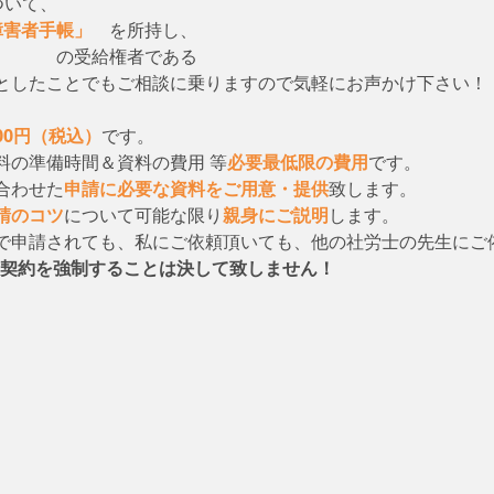
ついて、　
障害者手帳」
　を所持し、
　　　　の受給権者である
としたことでもご相談に乗りますので気軽にお声かけ下さい！
000円（税込）
です。
料の準備時間＆資料の費用 等
必要最低限の費用
です。
合わせた
申請に必要な資料をご用意・提供
致します。
請のコツ
について可能な限り
親身にご説明
します。
で申請されても、私にご依頼頂いても、他の社労士の先生にご
契約を強制することは決して致しません！