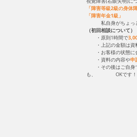
視覚障害(右眼失明)に
「障害等級2級の身体
「障害年金1級」
　　
　　　私自身がちょっ
（初回相談について）
・原則1時間で
3,
　　・上記の金額は資
　　・お客様の状態に
　　・資料の内容や
申
　　・その後はご自身
も、　　　　OKです！