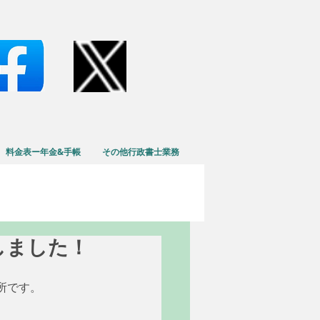
料金表ー年金&手帳
その他行政書士業務
格しました！
所です。