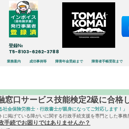
​登録№
T5-8103-6262-3788
業務案内
成功事例等
障害年金受給まで
障害者手帳受取まで
17 金融窓口サービス技能検定2級に合
る社会保険労務士・行政書士が親身になってご対応します！」
トに掲げている障がいに関する行政手続支援を専門とした事務
政手続でお困りではありませんか？