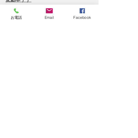
　ただし、2人以上の子が遺族基礎年金
を受給している場合においては、
5,450
お電話
Email
Facebook
円を子の数で割った金額
がそれぞれの
子に支払われることとなっておりま
す。それぞれの子全員に5,450円が支払
われるわけではない！という点に注意
が必要となります。
子が２人以上いる場合
の具体的な支給
例は次のとおりです。
　例）３人の子
が遺族基礎年金を受給
している場合（１人あたりの金額の計
算方法）
5,450円 ÷ 3 
= 
1,817円（月
額）
    今回は
令和7年度の遺族年金生活者支