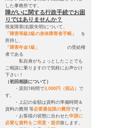
した事務所です。
障がいに関する行政手続でお困
りではありませんか？
視覚障害(右眼失明)について、　
「障害等級2級の身体障害者手帳」
　を
所持し、
「障害年金1級」
　　　　　　の受給権
者である
　　　私自身がちょっとしたことでも
ご相談に乗りますので気軽にお声かけ
下さい！
（初回相談について）
・原則1時間で
3,000円（税込）
で
す。
　　・上記の金額は資料の準備時間＆
資料の費用 等
必要最低限の費用
です。
　　・お客様の状態に合わせた
申請に
必要な資料をご用意・提供
致します。