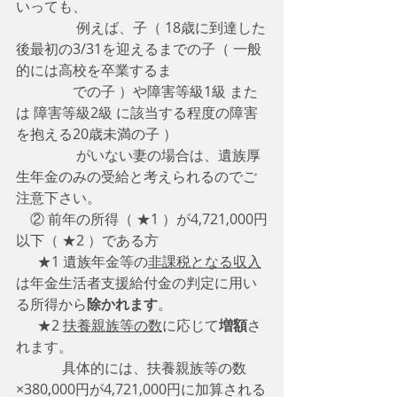
いっても、
　　　　 例えば、子（ 18歳に到達した
後最初の3/31を迎えるまでの子（ 一般
的には高校を卒業するま
　　　　での子 ）や障害等級1級 また
は 障害等級2級 に該当する程度の障害
を抱える20歳未満の子 ）
　　　　 がいない妻の場合は、遺族厚
生年金のみの受給と考えられるのでご
注意下さい。
　② 前年の所得（ ★1 ）が4,721,000円
以下（ ★2 ）である方
      ★1 遺族年金等の
非課税となる収入
は年金生活者支援給付金の判定に用い
る所得から
除かれます
。
      ★2 
扶養親族等の数
に応じて
増額
さ
れます。
　　　 具体的には、扶養親族等の数
×380,000円が4,721,000円に加算される