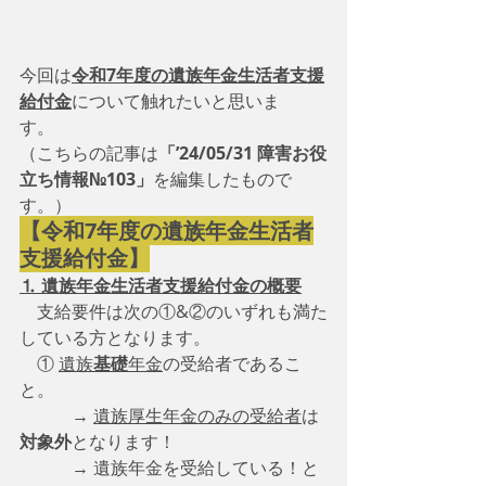
今回は
令和7年度の遺族年金生活者支援
給付金
について触れたいと思いま
す。　
（こちらの記事は
「’24/05/31 障害お役
立ち情報№103」
を編集したもので
す。）
【令和7年度の遺族年金生活者
支援給付金】
⒈ 遺族年金生活者支援給付金の概要
　支給要件は次の①&②のいずれも満た
している方となります。
　① 
遺族
基礎
年金
の受給者であるこ
と。
　　　→ 
遺族厚生年金のみの受給者
は
対象外
となります！
　　　→ 遺族年金を受給している！と