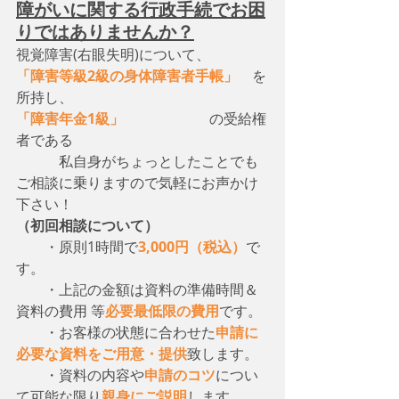
障がいに関する行政手続でお困
りではありませんか？
視覚障害(右眼失明)について、　
「障害等級2級の身体障害者手帳」
　を
所持し、
「障害年金1級」
　　　　　　の受給権
者である
　　　私自身がちょっとしたことでも
ご相談に乗りますので気軽にお声かけ
下さい！
（初回相談について）
・原則1時間で
3,000円（税込）
で
す。
　　・上記の金額は資料の準備時間＆
資料の費用 等
必要最低限の費用
です。
　　・お客様の状態に合わせた
申請に
必要な資料をご用意・提供
致します。
　　・資料の内容や
申請のコツ
につい
て可能な限り
親身にご説明
します。