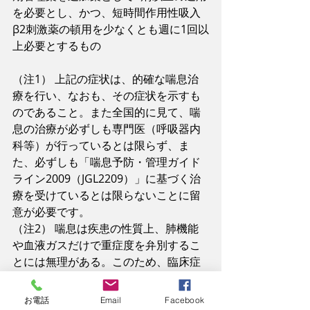
を必要とし、かつ、短時間作用性吸入
β2刺激薬の頓用を少なくとも週に1回以
上必要とするもの
（注1） 上記の症状は、的確な喘息治
療を行い、なおも、その症状を示すも
のであること。また全国的に見て、喘
息の治療が必ずしも専門医（呼吸器内
科等）が行っているとは限らず、ま
た、必ずしも「喘息予防・管理ガイド
ライン2009（JGL2209）」に基づく治
療を受けているとは限らないことに留
意が必要です。
（注2） 喘息は疾患の性質上、肺機能
や血液ガスだけで重症度を弁別するこ
とには無理がある。このため、臨床症
状、治療内容を含めて総合的に判定す
る必要があります。
お電話
Email
Facebook