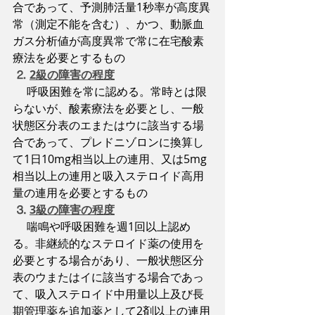
合であって、予測肺活量1秒率が高度異
常（測定不能を含む）、かつ、動脈血
ガス分析値が高度異常で常に在宅酸素
療法を必要とするもの
⒉
2級の障害の程度
呼吸困難を常に認める。常時とは限
らないが、酸素療法を必要とし、一般
状態区分表のエまたはウに該当する場
合であって、プレドニゾロンに換算し
て1日10mg相当以上の連用、又は5mg
相当以上の連用と吸入ステロイド高用
量の連用を必要とするもの
 ⒊
3級の障害の程度
喘鳴や呼吸困難を週1回以上認め
る。非継続的なステロイド薬の使用を
必要とする場合があり、一般状態区分
表のウまたはイに該当する場合であっ
て、吸入ステロイド中用量以上及び長
期管理薬を追加薬として2剤以上の連用