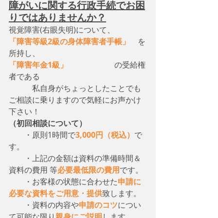
障がいに関する行政手続でお困
りではありませんか？
視覚障害(右眼失明)について、　
「障害等級2級の身体障害者手帳」
　を
所持し、
「障害年金1級」
　　　　　　の受給権
者である
　　　私自身がちょっとしたことでも
ご相談に乗りますので気軽にお声かけ
下さい！
（初回相談について）
・原則1時間で
3,000円（税込）
で
す。
　　・上記の金額は資料の準備時間＆
資料の費用 等
必要最低限の費用
です。
　　・お客様の状態に合わせた
申請に
必要な資料をご用意・提供
致します。
　　・資料の内容や
申請のコツ
につい
て可能な限り
親身にご説明
します。