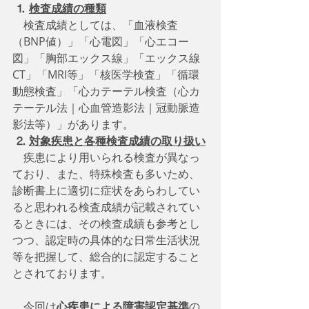
⒈
検査成績の種類
　検査成績としては、「血液検査
（BNP値）」「心電図」「心エコー
図」「胸部エックス線」「エックス線
CT」「MRI等」「核医学検査」「循環
動態検査」「心カテーテル検査（心カ
テーテル法｜心血管造影法｜冠動脈造
影法等）」があります。
⒉
対象疾患と各種検査成績の取り扱い
疾患により用いられる検査が異なっ
ており、また、特殊検査も多いため、
診断書上に適切に症状をあらわしてい
ると思われる検査成績が記載されてい
るときには、その検査成績も参考とし
つつ、認定時の具体的な日常生活状況
等を把握して、総合的に認定すること
とされております。
    今回は
心疾患による障害認定基準
の