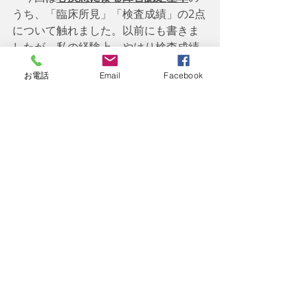
うち、「臨床所見」「検査成績」の2点
について触れました。以前にも書きま
したが、私の経験上、やはり検査成績
のような数値化される診断書の項目
お電話
Email
Facebook
は、審査側から非常に重要視されてい
ると感じる機会が多分にあります。障
害年金の審査においては、誰が見ても
同じ結果・判断となる数値等の客観的
な証拠がきっと重要な根拠とされてい
るのでしょうね。審査請求や再審査請
求における不服申し立て手続きにおい
ても、主張根拠として頻繁に引用され
る実態があります。次回も引き続き
「心疾患の障害」について見ていきま
す。次回は
「心疾患の障害④」
とし
て、「異常検査所見」について書きま
す。
最後までお読み頂きありがとうござい