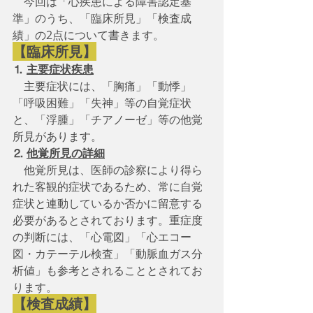
　今回は「心疾患による障害認定基
準」のうち、「臨床所見」「検査成
績」の2点について書きます。
【臨床所見】
⒈
主要症状疾患
主要症状には、「胸痛」「動悸」
「呼吸困難」「失神」等の自覚症状
と、「浮腫」「チアノーゼ」等の他覚
所見があります。
⒉
他覚所見の詳細
他覚所見は、医師の診察により得ら
れた客観的症状であるため、常に自覚
症状と連動しているか否かに留意する
必要があるとされております。重症度
の判断には、「心電図」「心エコー
図・カテーテル検査」「動脈血ガス分
析値」も参考とされることとされてお
ります。 
【検査成績】