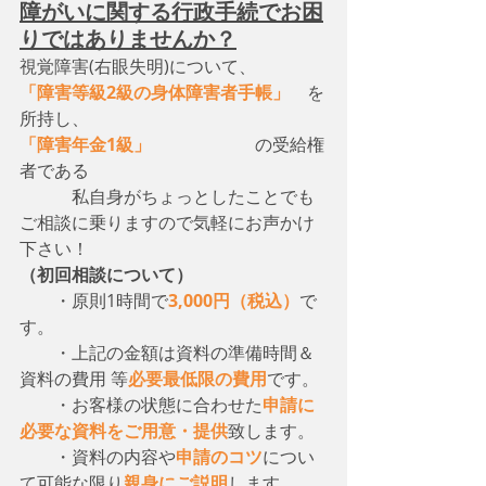
障がいに関する行政手続でお困
りではありませんか？
視覚障害(右眼失明)について、　
「障害等級2級の身体障害者手帳」
　を
所持し、
「障害年金1級」
　　　　　　の受給権
者である
　　　私自身がちょっとしたことでも
ご相談に乗りますので気軽にお声かけ
下さい！
（初回相談について）
・原則1時間で
3,000円（税込）
で
す。
　　・上記の金額は資料の準備時間＆
資料の費用 等
必要最低限の費用
です。
　　・お客様の状態に合わせた
申請に
必要な資料をご用意・提供
致します。
　　・資料の内容や
申請のコツ
につい
て可能な限り
親身にご説明
します。