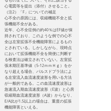
心電図等を提出（添付）させること。
（注2）「F」についての補足
心不全の原因には、収縮機能不全と拡
張機能不全がある。
近年、心不全症例の約40％はEF値が保
持されており、このような例での心不
全は左室拡張不全機能障害によるもの
とされている。しかしながら、現時点
において拡張機能不全を簡便に判断す
る検査法は確立されていない。左室拡
張末期圧基準値（5-12ｍｍＨｇ）をか
なり超える場合、パルスドプラ法によ
る左室流入血流速度波形を用いる方法
が一般的である。この血流速度波形は
急速流入期血流速度波形（E波）と心房
収縮期血流速度波形（A波）からなり、
E/A比が1.5以上の場合は、重度の拡張
機能障害といえる。