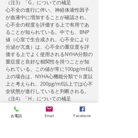
（注3）「G」についての補足
心不全の進行に伴い、神経体液性因子
が血液中に増加することが確認され、
心不全の程度を評価する上で有用であ
ることが知られている。中でも、BNP
値（心室で生合成され、心不全により
分泌が亢進）は、心不全の重症度を評
価する上でよく使用されるNYHA分類の
重症度と良好な相関性を持つことが知
られている。この値が常に100pg/mℓ以
上の場合は、NYHA心機能分類でⅡ度以
上と考えられ、200pg/mℓ以上では心不
全状態が進行していると判断される。
（注4）「H」についての補足
すでに冠動脈血行再建が完了している
場合を除く。
お電話
Email
Facebook
    今回は
心疾患による障害認定基準
の
うち、「異常検査所見」について触れ