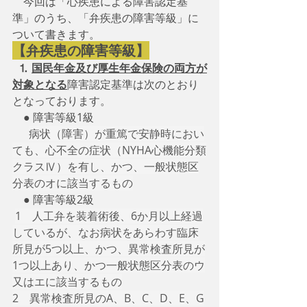
　今回は「心疾患による障害認定基
準」のうち、「弁疾患の障害等級」に
ついて書きます。
【弁疾患の障害等級】
⒈
国民年金及び厚生年金保険の両方が
対象となる
障害認定基準は次のとおり
となっております。 
　● 障害等級1級
病状（障害）が重篤で安静時におい
ても、心不全の症状（NYHA心機能分類
クラスⅣ）を有し、かつ、一般状態区
分表のオに該当するもの
　● 障害等級2級
1　人工弁を装着術後、6か月以上経過
しているが、なお病状をあらわす臨床
所見が5つ以上、かつ、異常検査所見が
1つ以上あり、かつ一般状態区分表のウ
又はエに該当するもの
2　異常検査所見のA、B、C、D、E、G