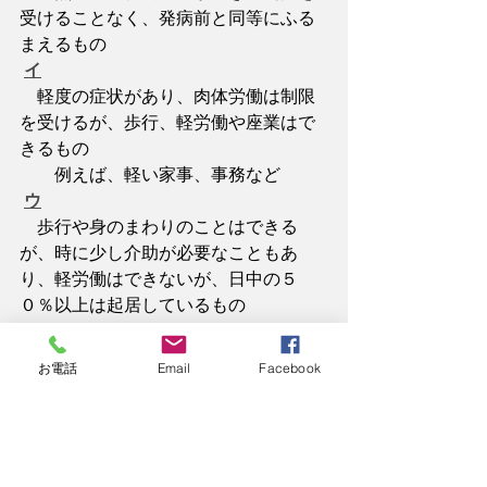
受けることなく、発病前と同等にふる
まえるもの
イ
軽度の症状があり、肉体労働は制限
を受けるが、歩行、軽労働や座業はで
きるもの
　　例えば、軽い家事、事務など
ウ
歩行や身のまわりのことはできる
が、時に少し介助が必要なこともあ
り、軽労働はできないが、日中の５
０％以上は起居しているもの
エ
身のまわりのある程度のことはでき
お電話
Email
Facebook
るが、しばしば介助が必要で、日中の
５０％以上は就床しており、自力では
屋外への外出がほぼ不可能となったも
の
オ