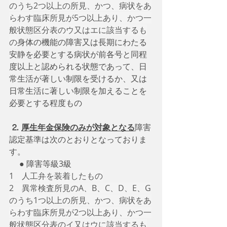
のうち2つ以上の所見、かつ、病状をあ
らわす臨床所見が5つ以上あり、かつ一
般状態区分表のウ又はエに該当するも
の
身体の機能の障害又は長期にわたる
安静を必要とする病状が前各号と同程
度以上と認められる状態であって、日
常生活が著しい制限を受けるか、又は
日常生活に著しい制限を加えることを
必要とする程度もの
⒉
厚生年金保険のみが対象となる
障害
認定基準は次のとおりとなっておりま
す。
 　● 障害等級3級
1　人工弁を装着したもの
2　異常検査所見のA、B、C、D、E、G
のうち1つ以上の所見、かつ、病状をあ
らわす臨床所見が2つ以上あり、かつ一
般状態区分表のイ又はウに該当するも