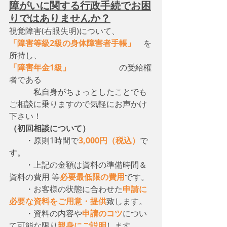
障がいに関する行政手続でお困
りではありませんか？
視覚障害(右眼失明)について、　
「障害等級2級の身体障害者手帳」
　を
所持し、
「障害年金1級」
　　　　　　の受給権
者である
　　　私自身がちょっとしたことでも
ご相談に乗りますので気軽にお声かけ
下さい！
（初回相談について）
・原則1時間で
3,000円（税込）
で
す。
　　・上記の金額は資料の準備時間＆
資料の費用 等
必要最低限の費用
です。
　　・お客様の状態に合わせた
申請に
必要な資料をご用意・提供
致します。
　　・資料の内容や
申請のコツ
につい
て可能な限り
親身にご説明
します。