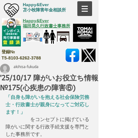
Happy&Ever
苫小牧障害年金相談所
Happy&Ever
福田晃久行政書士事務所
登録№
T5-8103-6262-3788
akihisa-fukuda
'25/10/17 障がいお役立ち情報
№175(心疾患の障害⑥)
「自身も障がいを抱える社会保険労務
士・行政書士が親身になってご対応し
ます！」
　　　　　をコンセプトに掲げている
障がいに関する行政手続支援を専門と
した事務所です。