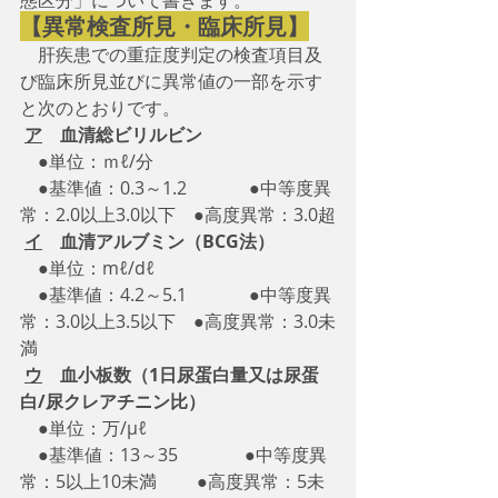
態区分」について書きます。
【異常検査所見・臨床所見】
　肝疾患での重症度判定の検査項目及
び臨床所見並びに異常値の一部を示す
と次のとおりです。
ア
　血清総ビリルビン
　●単位：ｍℓ/分
　●基準値：0.3～1.2　　　  ●中等度異
常：2.0以上3.0以下　●高度異常：3.0超
イ
　血清アルブミン（BCG法）
●単位：mℓ/dℓ
　●基準値：4.2～5.1　　　  ●中等度異
常：3.0以上3.5以下　●高度異常：3.0未
満
ウ
　血小板数（1日尿蛋白量又は尿蛋
白/尿クレアチニン比）
●単位：万/μℓ
　●基準値：13～35　　　   ●中等度異
常：5以上10未満　　 ●高度異常：5未