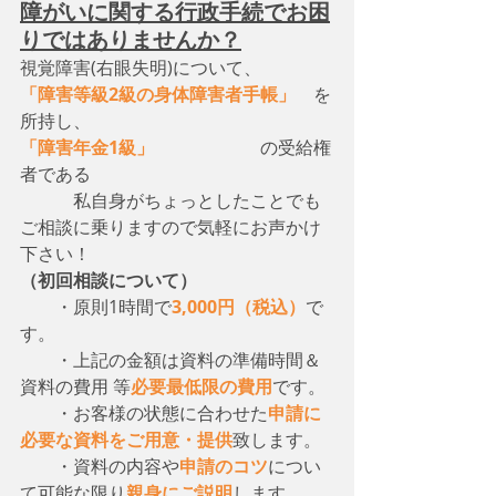
障がいに関する行政手続でお困
りではありませんか？
視覚障害(右眼失明)について、　
「障害等級2級の身体障害者手帳」
　を
所持し、
「障害年金1級」
　　　　　　の受給権
者である
　　　私自身がちょっとしたことでも
ご相談に乗りますので気軽にお声かけ
下さい！
（初回相談について）
・原則1時間で
3,000円（税込）
で
す。
　　・上記の金額は資料の準備時間＆
資料の費用 等
必要最低限の費用
です。
　　・お客様の状態に合わせた
申請に
必要な資料をご用意・提供
致します。
　　・資料の内容や
申請のコツ
につい
て可能な限り
親身にご説明
します。