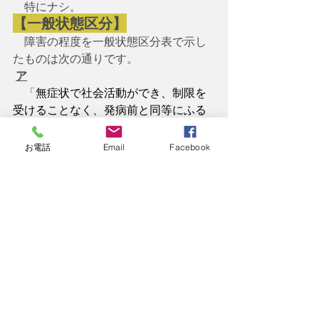
　特にナシ。
【一般状態区分】
　障害の程度を一般状態区分表で示し
たものは次の通りです。
ア
　「
無症状で社会活動ができ、制限を
受けることなく、発病前と同等にふる
まえるもの
イ
お電話
Email
Facebook
軽度の症状があり、肉体労働は制限
を受けるが、歩行、軽労働や座業はで
きるもの
　　例えば、軽い家事、事務など
ウ
歩行や身のまわりのことはできる
が、時に少し介助が必要なこともあ
り、軽労働はできないが、日中の５
０％以上は起居しているもの
エ