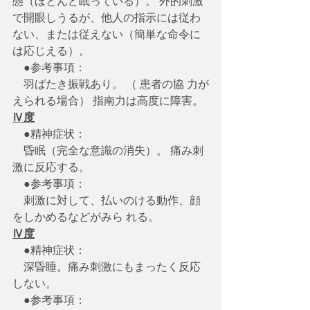
態（ほとんど眠っている）。 外的刺激
で開眼しうるが、他人の指示には従わ
ない、または従えない（簡単な命令に 
は応じえる）。
　●参考事項：
　羽ばたき振戦あり。 （ 患者の協 力が
えられる場合） 指南力は高度に障害。
Ⅳ度
　●精神症状：
　昏眠（完全な意識の消失）。 痛み刺
激に反応する。
　●参考事項：
　刺激に対して、払いのける動作、顔
をしかめるなどがみら れる。
Ⅳ度
　●精神症状：
　深昏睡。痛み刺激にもまったく反応
しない。
　●参考事項：