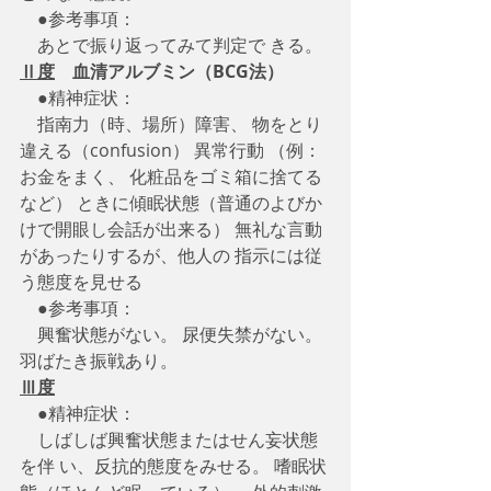
　●参考事項：
　あとで振り返ってみて判定で きる。
Ⅱ度
　血清アルブミン（BCG法）
●精神症状：
　指南力（時、場所）障害、 物をとり
違える（confusion） 異常行動 （例：
お金をまく、 化粧品をゴミ箱に捨てる
など） ときに傾眠状態（普通のよびか
けで開眼し会話が出来る） 無礼な言動
があったりするが、他人の 指示には従
う態度を見せる
　●参考事項：
　興奮状態がない。 尿便失禁がない。 
羽ばたき振戦あり。
Ⅲ度
●精神症状：
　しばしば興奮状態またはせん妄状態
を伴 い、反抗的態度をみせる。 嗜眠状