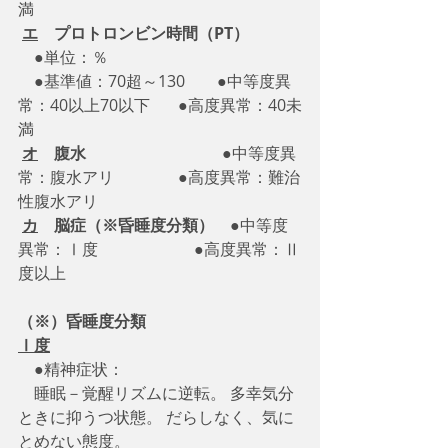
満
エ
　プロトロンビン時間（PT）
　●単位：％
　●基準値：70超～130　　●中等度異
常：40以上70以下　   ●高度異常：40未
満
オ
　腹水　　　　　　   　   
●中等度異
常：腹水アリ　　　　●高度異常：難治
性腹水アリ
カ
　脳症（※昏睡度分類）　
●中等度
異常：Ⅰ度　　　　　　●高度異常：Ⅱ
度以上
（※）昏睡度分類
Ⅰ度
　●精神症状：
　睡眠－覚醒リズムに逆転。 多幸気分
ときに抑うつ状態。 だらしなく、気に
とめない態度。