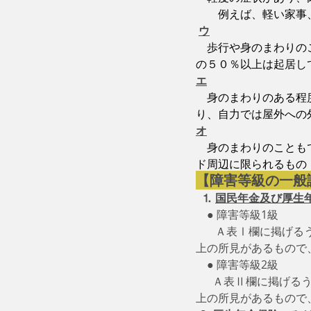
　　例えば、軽い家事
ウ
歩行や身のまわりの
の５０％以上は起居し
エ
身のまわりのある程
り、自力では屋外への
オ
身のまわりのことも
ド周辺に限られるもの
【障害等級の一般
⒈
国民年金及び厚生
　● 障害等級1級
　   Ａ表Ⅰ欄に掲げ
上の所見があるもので
　● 障害等級2級
　  Ａ表Ⅱ欄に掲げ
上の所見があるもので