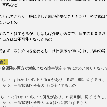
、事務など
ことはできるが、時に少し介助が必要なこともあり、軽労働は
ているもの
度のことはできるが、しばしば介助が必要で、日中の５０％以
外出がほぼ不可能となったもの
できず、常に介助を必要とし、終日就床を強いられ、活動の範
論】
年金保険の両方が対象となる
障害認定基準は次のとおりとなって
るうち、いずれか１つ以上の所見があり、Ｂ表Ⅰ欄に掲げ るう
、かつ、一般状態区分表の オに該当するもの
るうち、いずれか１つ以上の所見があり、Ｂ表Ⅱ欄に掲げ るうち
、かつ、一般状態区分表の エ又はウに該当するもの