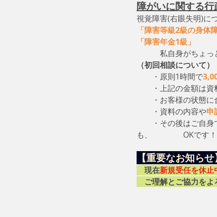
障がいに関する行
視覚障害(右眼失明)に
「障害等級2級の身体
「障害年金1級」
　　
　　　私自身がちょっ
（初回相談について）
・原則1時間で
3,
　　・上記の金額は資
　　・お客様の状態に
　　・資料の内容や
申
　　・その後はご自身
も、　　　　OKです！
【重要なお知らせ
　現在
新規受任を休止
　ご理解とご協力をよ