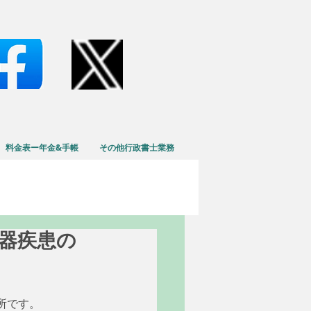
料金表ー年金&手帳
その他行政書士業務
造血器疾患の
所です。