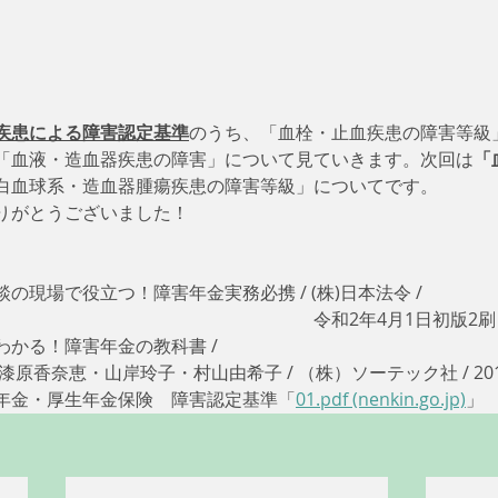
疾患による障害認定基準
のうち、「血栓・止血疾患の障害等級
「血液・造血器疾患の障害」について見ていきます。次回は
「
白血球系・造血器腫瘍疾患の障害等級」についてです。
りがとうございました！
現場で役立つ！障害年金実務必携 / (株)日本法令 / 
　　　　　　　　　　　　　　　　　令和2年4月1日初版2刷 /
かる！障害年金の教科書 / 
　漆原香奈恵・山岸玲子・村山由希子 / （株）ソーテック社 / 201
年金・厚生年金保険　障害認定基準「
01.pdf (nenkin.go.jp)
」