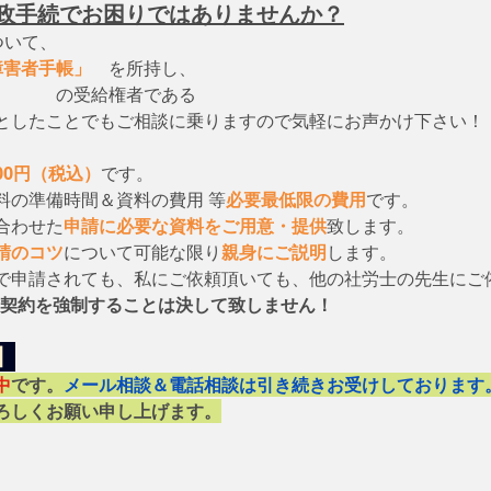
政手続でお困りではありませんか？
ついて、　
障害者手帳」
　を所持し、
　　　　の受給権者である
としたことでもご相談に乗りますので気軽にお声かけ下さい！
000円（税込）
です。
料の準備時間＆資料の費用 等
必要最低限の費用
です。
合わせた
申請に必要な資料をご用意・提供
致します。
請のコツ
について可能な限り
親身にご説明
します。
で申請されても、私にご依頼頂いても、他の社労士の先生にご
契約を強制することは決して致しません！
】
中
です。
メール相談＆電話相談は引き続きお受けしております
ろしくお願い申し上げます。