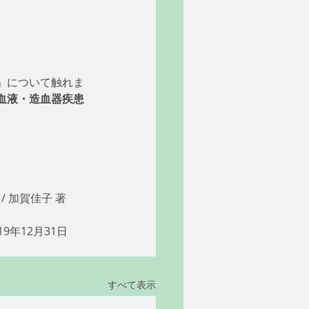
」について触れま
血液・造血器疾患
 加賀佳子 著 
9年12月31日
すべて表示