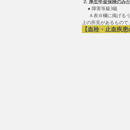
⒉
厚生年金保険のみ
 　● 障害等級3級
　  Ａ表Ⅲ欄に掲げ
上の所見があるもので
【血栓・止血疾患