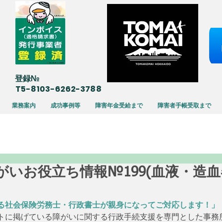
​登録№
T5-8103-6262-3788
業務案内
成功事例等
障害年金受給まで
障害者手帳受取まで
03 障がいお役立ち情報№199(血液・
る社会保険労務士・行政書士が親身になってご対応します！」
トに掲げている障がいに関する行政手続支援を専門とした事務