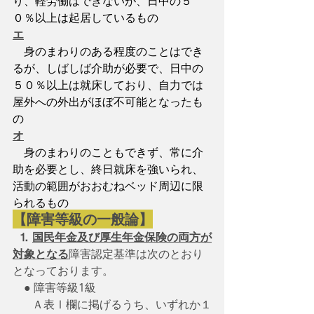
り、軽労働はできないが、日中の５
０％以上は起居しているもの
エ
身のまわりのある程度のことはでき
るが、しばしば介助が必要で、日中の
５０％以上は就床しており、自力では
屋外への外出がほぼ不可能となったも
の
オ
身のまわりのこともできず、常に介
助を必要とし、終日就床を強いられ、
活動の範囲がおおむねベッド周辺に限
られるもの
【障害等級の一般論】
⒈
国民年金及び厚生年金保険の両方が
対象となる
障害認定基準は次のとおり
となっております。 
　● 障害等級1級
　   Ａ表Ⅰ欄に掲げるうち、いずれか１