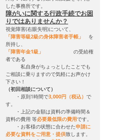
した事務所です。
障がいに関する行政手続でお困
りではありませんか？
視覚障害(右眼失明)について、　
「障害等級2級の身体障害者手帳」
　を
所持し、
「障害年金1級」
　　　　　　の受給権
者である
　　　私自身がちょっとしたことでも
ご相談に乗りますので気軽にお声かけ
下さい！
（初回相談について）
・原則1時間で
3,000円（税込）
で
す。
　　・上記の金額は資料の準備時間＆
資料の費用 等
必要最低限の費用
です。
　　・お客様の状態に合わせた
申請に
必要な資料をご用意・提供
致します。