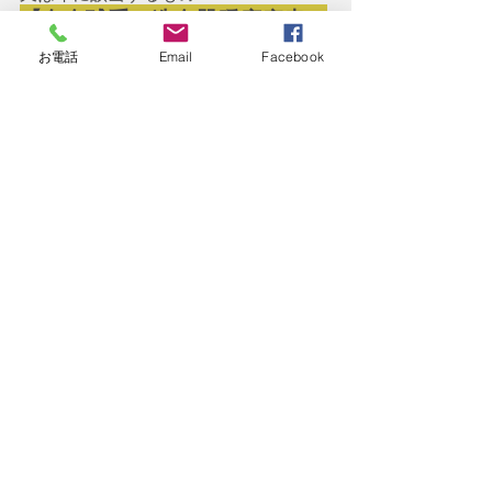
【白血球系・造血器腫瘍疾患の
障害等級】
お電話
Email
Facebook