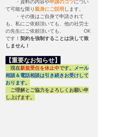
　　・資料の内容や
申請のコツ
につい
て可能な限り
親身にご説明
します。
　　・その後はご自身で申請されて
も、私にご依頼頂いても、他の社労士
の先生にご依頼頂いても、　　　　OK
です！
契約を強制することは決して致
しません！
【重要なお知らせ】
　現在
新規受任を休止中
です。
メール
相談＆電話相談は引き続きお受けして
おります。
　ご理解とご協力をよろしくお願い申
し上げます。