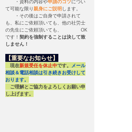
　　・資料の内容や
申請のコツ
につい
て可能な限り
親身にご説明
します。
　　・その後はご自身で申請されて
も、私にご依頼頂いても、他の社労士
の先生にご依頼頂いても、　　　　OK
です！
契約を強制することは決して致
しません！
【重要なお知らせ】
　現在
新規受任を休止中
です。
メール
相談＆電話相談は引き続きお受けして
おります。
　ご理解とご協力をよろしくお願い申
し上げます。