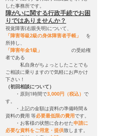
した事務所です。
障がいに関する行政手続でお困
りではありませんか？
視覚障害(右眼失明)について、　
「障害等級2級の身体障害者手帳」
　を
所持し、
「障害年金1級」
　　　　　　の受給権
者である
　　　私自身がちょっとしたことでも
ご相談に乗りますので気軽にお声かけ
下さい！
（初回相談について）
・原則1時間で
3,000円（税込）
で
す。
　　・上記の金額は資料の準備時間＆
資料の費用 等
必要最低限の費用
です。
　　・お客様の状態に合わせた
申請に
必要な資料をご用意・提供
致します。