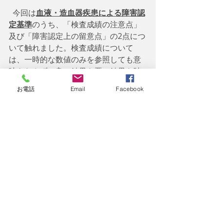
  今回は
血液・造血器疾患による障害認
定基準
のうち、「検査成績の注意点」
及び「障害認定上の留意点」の2点につ
いて触れました。検査成績について
は、一時的な数値のみを参照しても意
味をなさず、良い結果も悪い結果も踏
まえて、現在の病状を示す一番適切な
お電話
Email
Facebook
数値を用いる旨の記載があります。ま
た、障害認定上の留意点においては、
それぞれの疾患による違いや、さらに
は、患者一人一人の個人差も大きい結
果となるので、認定基準のA表やB表の
みで画一的に判断するだけでなく、必
要に応じて他の主要な検査結果も踏ま
えて総合的に判断する旨の記載があり
ます。いずれも重要で注意が必要な点
であると思います。次回も引き続き
「血液・造血器疾患の障害」について