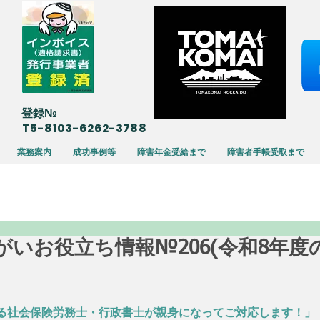
​登録№
T5-8103-6262-3788
業務案内
成功事例等
障害年金受給まで
障害者手帳受取まで
22 障がいお役立ち情報№206(令和8年
る社会保険労務士・行政書士が親身になってご対応します！」