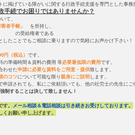
トに掲げている障がいに関する行政手続支援を専門とした事務
政手続でお困りではありませんか？
ついて、　
障害者手帳」
　を所持し、
　　　　の受給権者である
としたことでもご相談に乗りますので気軽にお声かけ下さい！
000円（税込）
です。
料の準備時間＆資料の費用 等
必要最低限の費用
です。
合わせた
申請に必要な資料をご用意・提供
致します。
請のコツ
について可能な限り
親身にご説明
します。
で申請されても、私にご依頼頂いても、他の社労士の先生にご
強制することは決して致しません！
です。
メール相談＆電話相談は引き続きお受けしております。
しくお願い申し上げます。