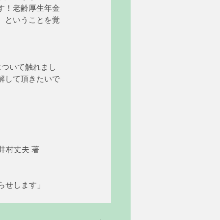
す！老齢厚生年金
、ということを覚
について触れまし
解して頂きたいで
井村丈夫 著 
知らせします」