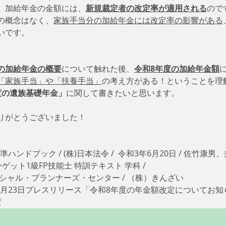
、加給年金の金額には、
新規裁定者の改定率が適用される
ので
の概念はなく、
家族手当分の加給年金には改定率の影響がある
いです。
の加給年金の概要
について触れた後、
令和8年度の加給年金額
「家族手当」や「扶養手当」
の考え方がある！ということを理
度の遺族基礎年金」
に関して書きたいと思います。
りがとうございました！
ハンドブック / (株)日本法令 /  令和3年6月20日 / 佐竹康男、
ーゲット1級FP技能士 特訓テキスト 学科 / 
イナンシャル・プランナーズ・センター / （株）きんざい
1月23日プレスリリース「令和8年度の年金額改定についてお
f