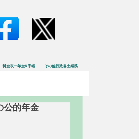
料金表ー年金&手帳
その他行政書士業務
度の公的年金