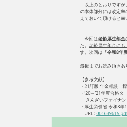
　以上のとおりですが
の本体部分には改定率
えておいて頂けると幸
　今回は
老齢厚生年金
た。
老齢厚生年金にも
す。次回は
「令和8年
最後までお読み頂きあ
【参考文献】
・21訂版 年金相談　標準
・’20～’21年度合格タ
     きんざいファ
・厚生労働省 令和8年
　URL : 
001639615.pd