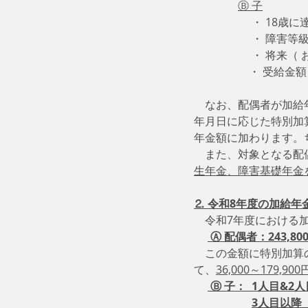
Ⓑ 子
　　　　　 ・ 18歳
　　　　　 ・ 障害等
　　　　　 ・ 将来（
                 
　　　　　　　　　　　
　なお、配偶者が加給
年月日に応じた特別加算額
年金額に加わります。
　また、対象となる配
生年金、障害基礎年金
⒉ 令和8年度の加給年
　令和7年度における
 Ⓐ 配偶者：243,8
　この金額に特別加算
て、
36,000～179,900
 Ⓑ 子：  1人目&2人
3人目以降　→