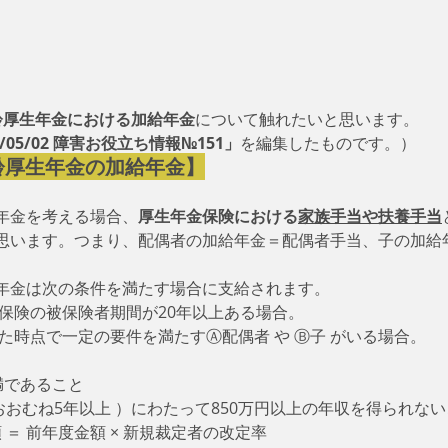
齢厚生年金における加給年金
について触れたいと思います。
5/05/02 障害お役立ち情報№151」
を編集したものです。）
齢厚生年金の加給年金】
年金を考える場合、
厚生年金保険における
家族手当や扶養手当
思います。つまり、配偶者の加給年金＝配偶者手当、子の加給
年金は次の条件を満たす場合に支給されます。
金保険の被保険者期間が20年以上ある場合。
た時点で一定の要件を満たすⒶ配偶者 や Ⓑ子 がいる場合。
未満であること
 おおむね5年以上 ）にわたって850万円以上の年収を得られな
 ＝ 前年度金額 × 新規裁定者の改定率