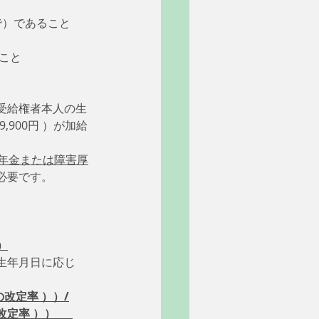
で）であること
いこと
受給権者本人の生
,900円 ）が加給
生年金または障害厚
必要です。
）
生年月日に応じ
者の改定率 ））/
改定率 ））　  