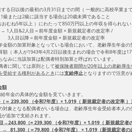
に達する日以後の最初の3月31日までの間（ 一般的に高校卒業ま
級1級または2級に該当する場合は20歳未満であること
 おおむね5年以上 ）にわたって850万円以上の年収を得られな
   ・ 受給金額 → 1人目&2人目＝前年度金額 × 新規裁定者の改定率 / 
　3人目以降＝前年度金額 × 新規裁定者の改定率　
年金額の加算対象となっている場合において、老齢厚生年金の
（ 本人が1943年4月2日以後生まれの場合で令和8年度は179
ちなみに当該加算は配偶者特別加算と呼ばれています。
偶者に関しては原則として
被保険者期間が20年以上の老齢厚
を受給する権利があるとき
には
支給停止
となりますので注意が
金額
加給年金の具体的な金額を見ていきます。
00（＝ 239,300 （令和7年度）× 1.019（ 新規裁定者の改定率 ）
の対象となる配偶者がいる場合は、老齢厚生年金受給者本人の
円
が追加で支給されます。
目→243,800（= 239,300 （令和7年度）× 1.019（ 新規裁定
   81,300（＝79,800（令和7年度） × 1.019（新規裁定者の