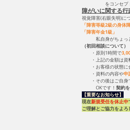
　　　　　をコンセプ
障がいに関する行
視覚障害(右眼失明)に
「障害等級2級の身体
「障害年金1級」
　　
　　　私自身がちょっ
（初回相談について）
・原則1時間で
3,
　　・上記の金額は資
　　・お客様の状態に
　　・資料の内容や
申
　　・その後はご自身
　　　OKです！
契約を
【重要なお知らせ】
現在
新規受任を休止中
ご理解とご協力をよろ