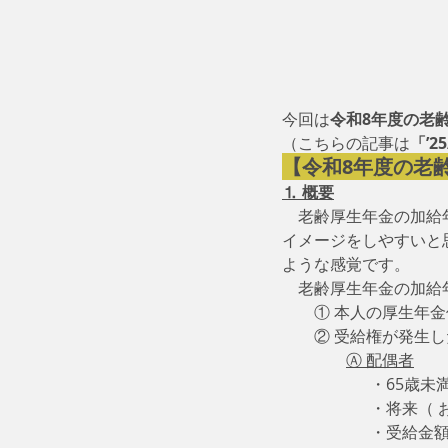
今回は
令和8年度の老
（こちらの記事は
「’2
【令和8年度の老
⒈ 概要
　老齢厚生年金の加給
イメージをしやすいと
ような感覚です。
　老齢厚生年金の加給
　　① 本人の厚生年
　　② 受給権が発生し
Ⓐ 配偶者
　　　　　  ・65歳
　　　　　  ・将来（
　　　　　  ・受給金額