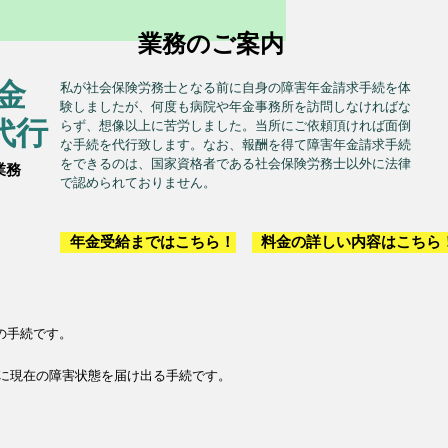
​業務のご案内
私が社会保険労務士となる前に自身の障害年金請求手続を体
金
験しましたが、何度も病院や年金事務所を訪問しなければな
らず、想像以上に苦労しました。当所にご依頼頂ければ面倒
代行
な手続を代行致します。なお、報酬を得て障害年金請求手続
をできるのは、国家資格者である社会保険労務士以外に法律
業務
で認められておりません。
年金受給まではこちら！
料金の詳しい内容はこちら
の手続です。
合に現在の障害状態を届け出る手続です。