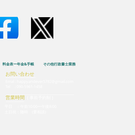
料金表ー年金&手帳
その他行政書士業務
お問い合わせ
Emal :
happyandever5782@gmail.com
Tel : 090-5961-1458
​営業時間
( 事前予約制 )
平日 ：
午前10:00ー午後8:00
土日祝：随時 (要相談)