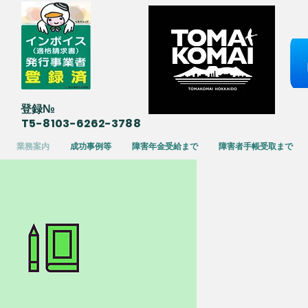
​登録№
T5-8103-6262-3788
業務案内
成功事例等
障害年金受給まで
障害者手帳受取まで