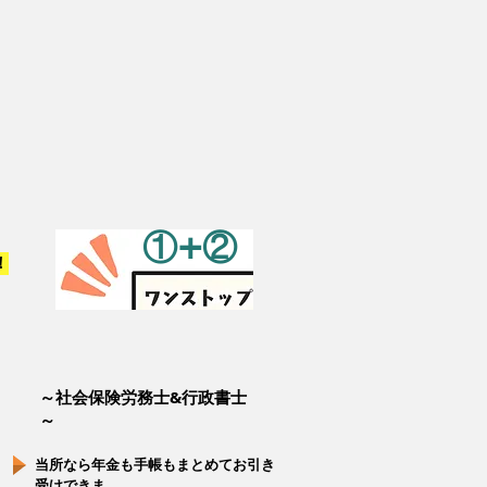
①+②
！
～社会保険労務士
&行政書士
～
当所なら年金も手帳もまとめてお引き
受けできま