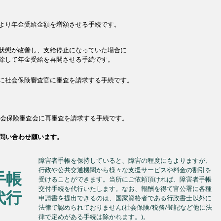
により年金受給金額を増額させる手続です。
害状態が改善し、支給停止になっていた場合に
除して年金受給を再開させる手続です。
きに社会保険審査官に審査を請求する手続です。
社会保険審査会に再審査を請求する手続です。
問い合わせ願います。
​障害者手帳を保持していると、障害の程度にもよりますが、
行政や公共交通機関から様々な支援サービスや料金の割引を
手帳
受けることができます。​当所にご依頼頂ければ、障害者手帳
交付手続を代行いたします。なお、報酬を得て官公署に​各種
代行
申請書を提出できるのは、国家資格者である行政書士以外に
法律で認められておりません(社会保険/税務/登記など他に法
律で定めがある手続は除かれます。)。